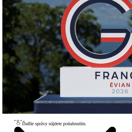
Ďalšie správy nájdete potiahnutím.