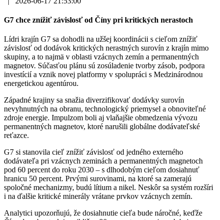
|
2026-06-17 21:53:00
G7 chce znížiť závislosť od Číny pri kritických nerastoch
Lídri krajín G7 sa dohodli na užšej koordinácii s cieľom znížiť
závislosť od dodávok kritických nerastných surovín z krajín mimo
skupiny, a to najmä v oblasti vzácnych zemín a permanentných
magnetov. Súčasťou plánu sú zosúladenie tvorby zásob, podpora
investícií a vznik novej platformy v spolupráci s Medzinárodnou
energetickou agentúrou.
Západné krajiny sa snažia diverzifikovať dodávky surovín
nevyhnutných na obranu, technologický priemysel a obnoviteľné
zdroje energie. Impulzom boli aj vlaňajšie obmedzenia vývozu
permanentných magnetov, ktoré narušili globálne dodávateľské
reťazce.
G7 si stanovila cieľ znížiť závislosť od jedného externého
dodávateľa pri vzácnych zeminách a permanentných magnetoch
pod 60 percent do roku 2030 – s dlhodobým cieľom dosiahnuť
hranicu 50 percent. Prvými surovinami, na ktoré sa zamerajú
spoločné mechanizmy, budú lítium a nikel. Neskôr sa systém rozšíri
i na ďalšie kritické minerály vrátane prvkov vzácnych zemín.
Analytici upozorňujú, že dosiahnutie cieľa bude náročné, keďže