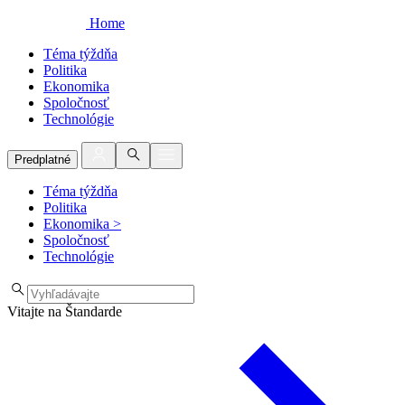
Home
Téma týždňa
Politika
Ekonomika
Spoločnosť
Technológie
Predplatné
Téma týždňa
Politika
Ekonomika
>
Spoločnosť
Technológie
Vitajte na Štandarde