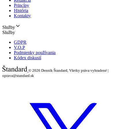
Redakcia
Princípy
História
Kontakty
Služby
Služby
GDPR
V.O.P
Podmienky používania
Kódex diskusií
© 2026
Denník Štandard, Všetky práva vyhradené |
oprava@standard.sk