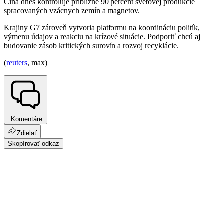
Čína dnes kontroluje približne 90 percent svetovej produkcie
spracovaných vzácnych zemín a magnetov.
Krajiny G7 zároveň vytvoria platformu na koordináciu politík,
výmenu údajov a reakciu na krízové situácie. Podporiť chcú aj
budovanie zásob kritických surovín a rozvoj recyklácie.
(
reuters
, max)
Komentáre
Zdielať
Skopírovať odkaz