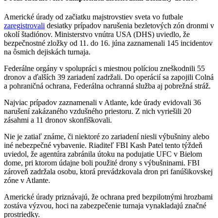
Americké úrady od začiatku majstrovstiev sveta vo futbale
zaregistrovali
desiatky prípadov narušenia bezletových zón dronmi v
okolí štadiónov. Ministerstvo vnútra USA (DHS) uviedlo, že
bezpečnostné zložky od 11. do 16. júna zaznamenali 145 incidentov
na ôsmich dejiskách turnaja.
Federálne orgány v spolupráci s miestnou políciou zneškodnili 55
dronov a ďalších 39 zariadení zadržali. Do operácií sa zapojili Colná
a pohraničná ochrana, Federálna ochranná služba aj pobrežná stráž.
Najviac prípadov zaznamenali v Atlante, kde úrady evidovali 36
narušení zakázaného vzdušného priestoru. Z nich vyriešili 20
zásahmi a 11 dronov skonfiškovali.
Nie je zatiaľ známe, či niektoré zo zariadení niesli výbušniny alebo
iné nebezpečné vybavenie. Riaditeľ FBI Kash Patel tento týždeň
uviedol, že agentúra zabránila útoku na podujatie UFC v Bielom
dome, pri ktorom údajne boli použité drony s výbušninami. FBI
zároveň zadržala osobu, ktorá prevádzkovala dron pri fanúšikovskej
zóne v Atlante.
Americké úrady priznávajú, že ochrana pred bezpilotnými hrozbami
zostáva výzvou, hoci na zabezpečenie turnaja vynakladajú značné
prostriedky.