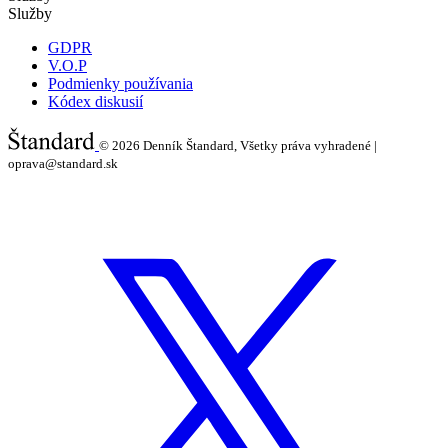
Služby
GDPR
V.O.P
Podmienky používania
Kódex diskusií
© 2026
Denník Štandard, Všetky práva vyhradené |
oprava@standard.sk