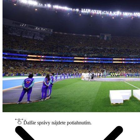
Ďalšie správy nájdete potiahnutím.