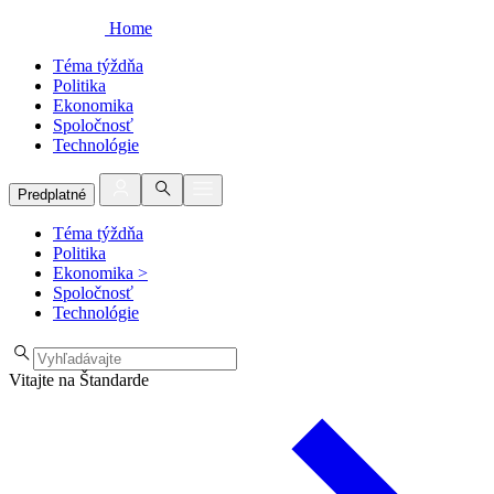
Home
Téma týždňa
Politika
Ekonomika
Spoločnosť
Technológie
Predplatné
Téma týždňa
Politika
Ekonomika
>
Spoločnosť
Technológie
Vitajte na Štandarde