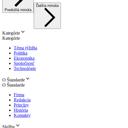
Ďalšia minúta
Predošlá minúta
Kategórie
Kategórie
Téma týždňa
Politika
Ekonomika
Spoločnosť
Technológie
O Štandarde
O Štandarde
Firma
Redakcia
Princípy
História
Kontakty
Služby