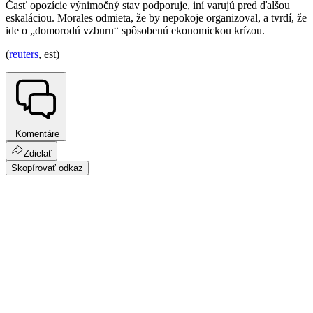
Časť opozície výnimočný stav podporuje, iní varujú pred ďalšou
eskaláciou. Morales odmieta, že by nepokoje organizoval, a tvrdí, že
ide o „domorodú vzburu“ spôsobenú ekonomickou krízou.
(
reuters
, est)
Komentáre
Zdielať
Skopírovať odkaz