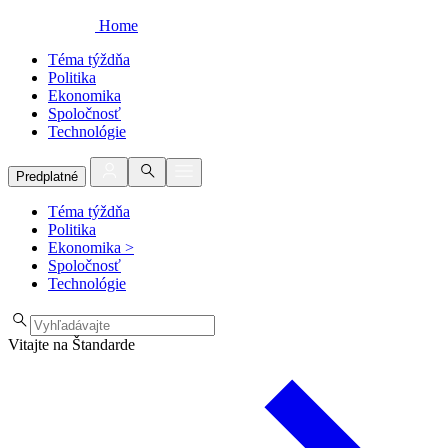
Home
Téma týždňa
Politika
Ekonomika
Spoločnosť
Technológie
Predplatné
Téma týždňa
Politika
Ekonomika
>
Spoločnosť
Technológie
Vitajte na Štandarde