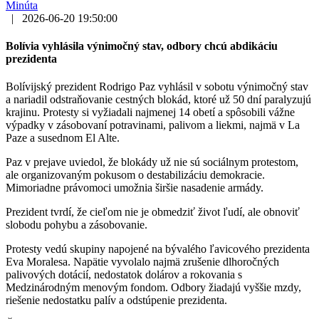
Minúta
|
2026-06-20 19:50:00
Bolívia vyhlásila výnimočný stav, odbory chcú abdikáciu
prezidenta
Bolívijský prezident Rodrigo Paz vyhlásil v sobotu výnimočný stav
a nariadil odstraňovanie cestných blokád, ktoré už 50 dní paralyzujú
krajinu. Protesty si vyžiadali najmenej 14 obetí a spôsobili vážne
výpadky v zásobovaní potravinami, palivom a liekmi, najmä v La
Paze a susednom El Alte.
Paz v prejave uviedol, že blokády už nie sú sociálnym protestom,
ale organizovaným pokusom o destabilizáciu demokracie.
Mimoriadne právomoci umožnia širšie nasadenie armády.
Prezident tvrdí, že cieľom nie je obmedziť život ľudí, ale obnoviť
slobodu pohybu a zásobovanie.
Protesty vedú skupiny napojené na bývalého ľavicového prezidenta
Eva Moralesa. Napätie vyvolalo najmä zrušenie dlhoročných
palivových dotácií, nedostatok dolárov a rokovania s
Medzinárodným menovým fondom. Odbory žiadajú vyššie mzdy,
riešenie nedostatku palív a odstúpenie prezidenta.