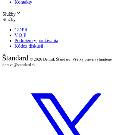
Kontakty
Služby
Služby
GDPR
V.O.P
Podmienky používania
Kódex diskusií
© 2026
Denník Štandard, Všetky práva vyhradené |
oprava@standard.sk