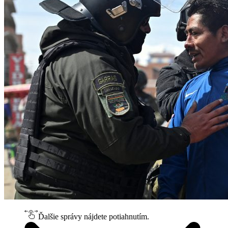
Ďalšie správy nájdete potiahnutím.