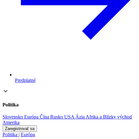
Predplatné
Politika
Slovensko
Európa
Čína
Rusko
USA
Ázia
Afrika a Blízky východ
Amerika
Zaregistrovať sa
Politika
|
Európa