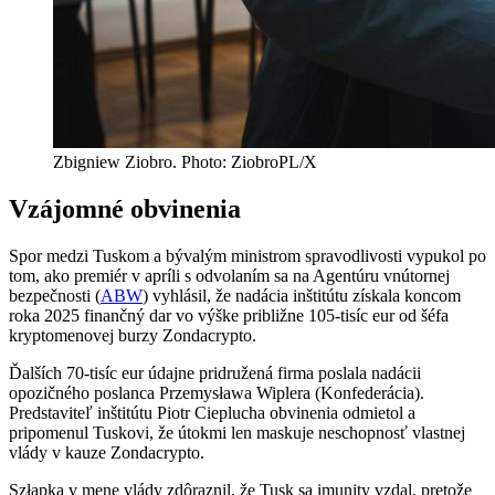
Zbigniew Ziobro. Photo: ZiobroPL/X
Vzájomné obvinenia
Spor medzi Tuskom a bývalým ministrom spravodlivosti vypukol po
tom, ako premiér v apríli s odvolaním sa na Agentúru vnútornej
bezpečnosti (
ABW
) vyhlásil, že nadácia inštitútu získala koncom
roka 2025 finančný dar vo výške približne 105-tisíc eur od šéfa
kryptomenovej burzy Zondacrypto.
Ďalších 70-tisíc eur údajne pridružená firma poslala nadácii
opozičného poslanca Przemysława Wiplera (Konfederácia).
Predstaviteľ inštitútu Piotr Cieplucha obvinenia odmietol a
pripomenul Tuskovi, že útokmi len maskuje neschopnosť vlastnej
vlády v kauze Zondacrypto.
Szłapka v mene vlády zdôraznil, že Tusk sa imunity vzdal, pretože