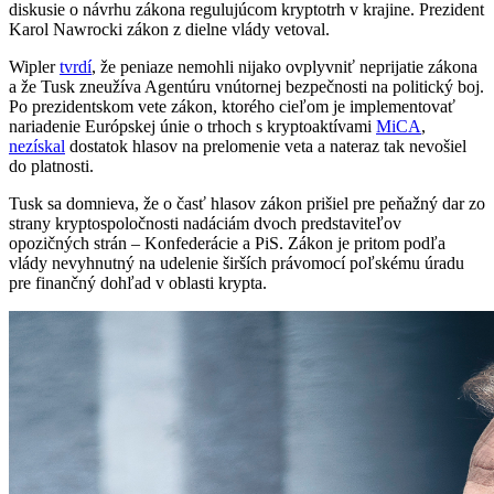
diskusie o návrhu zákona regulujúcom kryptotrh v krajine. Prezident
Karol Nawrocki zákon z dielne vlády vetoval.
Wipler
tvrdí
, že peniaze nemohli nijako ovplyvniť neprijatie zákona
a že Tusk zneužíva Agentúru vnútornej bezpečnosti na politický boj.
Po prezidentskom vete zákon, ktorého cieľom je implementovať
nariadenie Európskej únie o trhoch s kryptoaktívami
MiCA
,
nezískal
dostatok hlasov na prelomenie veta a nateraz tak nevošiel
do platnosti.
Tusk sa domnieva, že o časť hlasov zákon prišiel pre peňažný dar zo
strany kryptospoločnosti nadáciám dvoch predstaviteľov
opozičných strán – Konfederácie a PiS. Zákon je pritom podľa
vlády nevyhnutný na udelenie širších právomocí poľskému úradu
pre finančný dohľad v oblasti krypta.