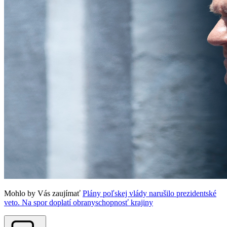
Mohlo by Vás zaujímať
Plány poľskej vlády narušilo prezidentské
veto. Na spor doplatí obranyschopnosť krajiny