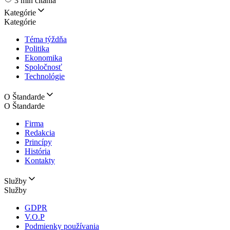
3 min čítania
Kategórie
Kategórie
Téma týždňa
Politika
Ekonomika
Spoločnosť
Technológie
O Štandarde
O Štandarde
Firma
Redakcia
Princípy
História
Kontakty
Služby
Služby
GDPR
V.O.P
Podmienky používania