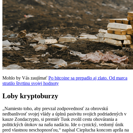
Mohlo by Vás zaujímať
Po bitcoine sa prepadlo aj zlato. Od marca
stratilo štvrtinu svojej hodnoty
Loby kryptoburzy
„Namiesto toho, aby prevzal zodpovednosť za obrovskú
nedbanlivosť svojej vlády a úplnú pasivitu svojich podriadených v
kauze Zondacrypto, si premiér Tusk zvolil cestu ohovárania a
politických útokov na našu nadáciu. Ide o cynický, vedomý únik
pred vlastnou neschopnosťou,“ napísal Cieplucha koncom apríla na