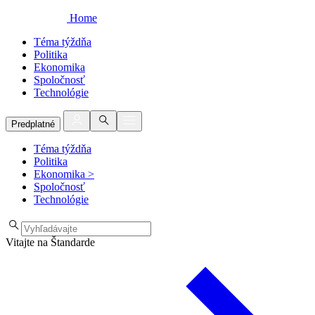
Home
Téma týždňa
Politika
Ekonomika
Spoločnosť
Technológie
Predplatné
Téma týždňa
Politika
Ekonomika
>
Spoločnosť
Technológie
Vitajte na Štandarde