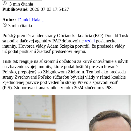
3 min čítania
Publikované:
2026-07-03 17:54:27
|
Autor:
Daniel Halaj
,
3 min čítania
Poľský premiér a líder strany Občianska koalícia (KO) Donald Tusk
sa podľa tlačovej agentúry PAP dobrovoľne
vzdal
poslaneckej
imunity. Hovorca vlády Adam Szłapka potvrdil, že predseda vlády
už podal príslušnú žiadosť predsedovi Sejmu.
Tusk tak reaguje na súkromnú obžalobu za krivé ohováranie a návrh
na zbavenie svojej imunity, ktoré podal Inštitút pre zvrchované
Poľsko, prepojený so Zbigniewom Ziobrom. Ten bol ako predseda
strany Zvrchované Poľsko súčasťou bývalej vlády v rámci koalície
Zjednotenej pravice pod vedením strany Právo a spravodlivosť
(PiS). Zioborova strana zanikla v roku 2024 zlúčením s PiS.