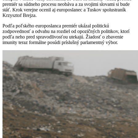
premiér sa súdneho procesu neobáva a za svojimi slovami si bude
stáť. Krok verejne ocenil aj europoslanec a Tuskov spolustraník
Krzysztof Brejza.
Podľa poľského europoslanca premiér ukázal politickú
zodpovednosť a odvahu na rozdiel od opozičných politikov, ktorí
podľa neho pred spravodlivosťou utekajú. Žiadosť o zbavenie
imunity teraz formálne posúdi príslušný parlamentný výbor.