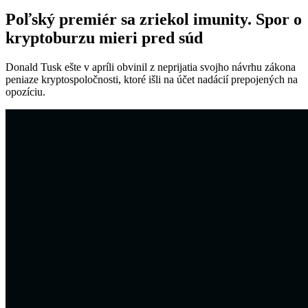
Poľský premiér sa zriekol imunity. Spor o
kryptoburzu mieri pred súd
Donald Tusk ešte v apríli obvinil z neprijatia svojho návrhu zákona
peniaze kryptospoločnosti, ktoré išli na účet nadácií prepojených na
opozíciu.