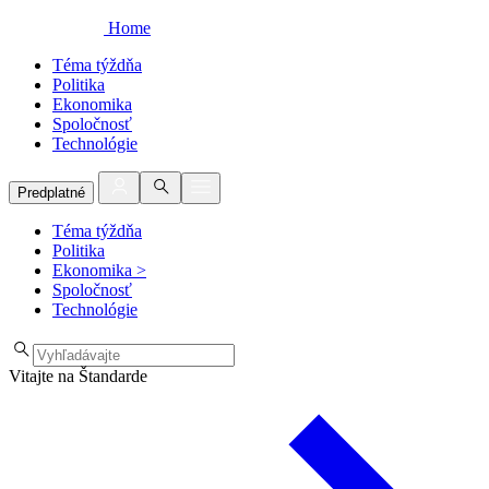
Home
Téma týždňa
Politika
Ekonomika
Spoločnosť
Technológie
Predplatné
Téma týždňa
Politika
Ekonomika
>
Spoločnosť
Technológie
Vitajte na Štandarde