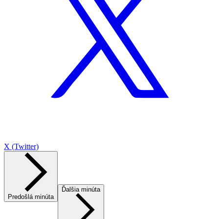
X (Twitter)
Ďalšia minúta
Predošlá minúta