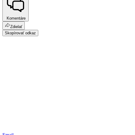
Komentáre
Zdielať
Skopírovať odkaz
Email