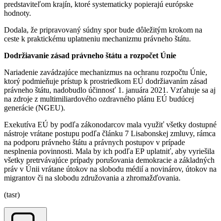
predstaviteľom krajín, ktoré systematicky popierajú európske
hodnoty.
Dodala, že pripravovaný súdny spor bude dôležitým krokom na
ceste k praktickému uplatneniu mechanizmu právneho štátu.
Dodržiavanie zásad právneho štátu a rozpočet Únie
Nariadenie zavádzajúce mechanizmus na ochranu rozpočtu Únie,
ktorý podmieňuje prístup k prostriedkom EÚ dodržiavaním zásad
právneho štátu, nadobudlo účinnosť 1. januára 2021. Vzťahuje sa aj
na zdroje z multimiliardového ozdravného plánu EÚ budúcej
generácie (NGEU).
Exekutíva EÚ by podľa zákonodarcov mala využiť všetky dostupné
nástroje vrátane postupu podľa článku 7 Lisabonskej zmluvy, rámca
na podporu právneho štátu a právnych postupov v prípade
nesplnenia povinnosti. Mala by ich podľa EP uplatniť, aby vyriešila
všetky pretrvávajúce prípady porušovania demokracie a základných
práv v Únii vrátane útokov na slobodu médií a novinárov, útokov na
migrantov či na slobodu združovania a zhromažďovania.
(tasr)