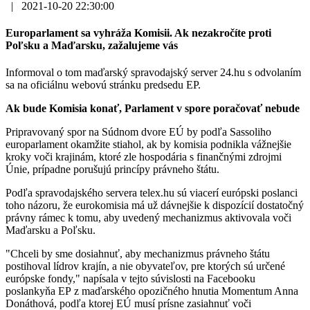
|
2021-10-20 22:30:00
Europarlament sa vyhráža Komisii. Ak nezakročíte proti
Poľsku a Maďarsku, zažalujeme vás
Informoval o tom maďarský spravodajský server 24.hu s odvolaním
sa na oficiálnu webovú stránku predsedu EP.
Ak bude Komisia konať, Parlament v spore poračovať nebude
Pripravovaný spor na Súdnom dvore EÚ by podľa Sassoliho
europarlament okamžite stiahol, ak by komisia podnikla vážnejšie
kroky voči krajinám, ktoré zle hospodária s finančnými zdrojmi
Únie, prípadne porušujú princípy právneho štátu.
Podľa spravodajského servera telex.hu sú viacerí európski poslanci
toho názoru, že eurokomisia má už dávnejšie k dispozícií dostatočný
právny rámec k tomu, aby uvedený mechanizmus aktivovala voči
Maďarsku a Poľsku.
"Chceli by sme dosiahnuť, aby mechanizmus právneho štátu
postihoval lídrov krajín, a nie obyvateľov, pre ktorých sú určené
európske fondy," napísala v tejto súvislosti na Facebooku
poslankyňa EP z maďarského opozičného hnutia Momentum Anna
Donáthová, podľa ktorej EÚ musí prísne zasiahnuť voči