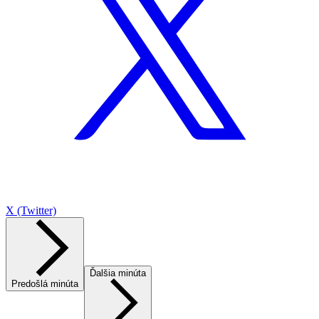
X (Twitter)
Ďalšia minúta
Predošlá minúta