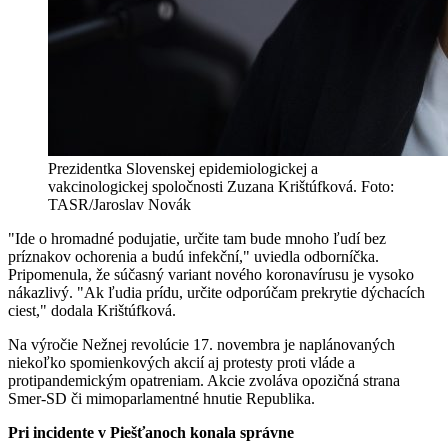
Prezidentka Slovenskej epidemiologickej a
vakcinologickej spoločnosti Zuzana Krištúfková. Foto:
TASR/Jaroslav Novák
"Ide o hromadné podujatie, určite tam bude mnoho ľudí bez
príznakov ochorenia a budú infekční," uviedla odborníčka.
Pripomenula, že súčasný variant nového koronavírusu je vysoko
nákazlivý. "Ak ľudia prídu, určite odporúčam prekrytie dýchacích
ciest," dodala Krištúfková.
Na výročie Nežnej revolúcie 17. novembra je naplánovaných
niekoľko spomienkových akcií aj protesty proti vláde a
protipandemickým opatreniam. Akcie zvoláva opozičná strana
Smer-SD či mimoparlamentné hnutie Republika.
Pri incidente v Piešťanoch konala správne