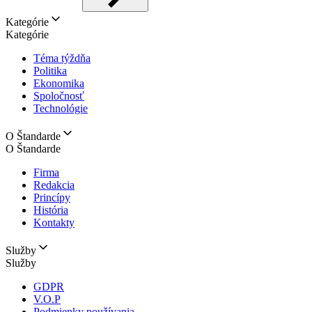
Kategórie
Kategórie
Téma týždňa
Politika
Ekonomika
Spoločnosť
Technológie
O Štandarde
O Štandarde
Firma
Redakcia
Princípy
História
Kontakty
Služby
Služby
GDPR
V.O.P
Podmienky používania