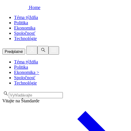
Home
Téma týždňa
Politika
Ekonomika
Spoločnosť
Technológie
Predplatné
Téma týždňa
Politika
Ekonomika
>
Spoločnosť
Technológie
Vitajte na Štandarde