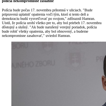
polícia nekompromisne zasiahne
Polícia bude počas 17. novembra prítomná v uliciach. "Bude
pripravená uplatniť opatrenia voči tým, ktorí si tento deň a
demokraciu budú vysvetľovať po svojom," zdôraznil Hamran.
Uistil, že polícia urobí všetko pre to, aby bol priebeh 17. novembra
dôstojný a slušný. "Ak bude narušený verejný poriadok, polícia
bude robiť všetky opatrenia, aby bol obnovený, a budeme
nekompromisne zasahovať," uviedol Hamran.