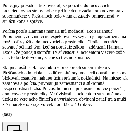
Policajný prezident tiež uviedol, že použitie donucovacích
prostriedkov zo strany polície pri incidente začiatkom novembra v
supermarkete v Piešťanoch bolo v rámci zásady primeranosti, v
situácii konala správe.
Polícia podľa Hamrana nemala inú možnosť, ako zasiahnuť.
Pripomenul, že vinníci nerešpektovali výzvy ani jej upozornenia na
možnosť využitia donucovacieho prostriedku. "Polícia nemôže
zatvárať oči nad tým, keď sa porušuje zákon," zdôraznil Hamran.
Dodal, že policajti stotožnili v súvislosti s incidentom viacero osôb,
a ak to bude dôvodné, začne sa trestné konanie.
Skupina osôb si 4. novembra v priestoroch supermarketu v
Piešťanoch odmietala nasadiť respirátory, nechceli opustiť priestor a
blokovali ostatným nakupujúcim prístup k pokladnici. Na mieste tak
zasahovala polícia, privolali ju zamestnanci a súkromná
bezpečnostná služba. Pri zásahu museli príslušníci polície použiť aj
donucovacie prostriedky. V súvislosti s incidentom sú z prečinov
útoku na verejného činiteľa a výtržníctva obvinení zatiaľ traja muži
z Nitrianskeho kraja vo veku od 32 do 40 rokov.
(tasr)