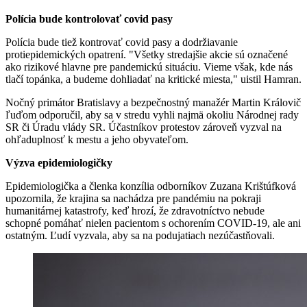
Polícia bude kontrolovať covid pasy
Polícia bude tiež kontrovať covid pasy a dodržiavanie
protiepidemických opatrení. "Všetky stredajšie akcie sú označené
ako rizikové hlavne pre pandemickú situáciu. Vieme však, kde nás
tlačí topánka, a budeme dohliadať na kritické miesta," uistil Hamran.
Nočný primátor Bratislavy a bezpečnostný manažér Martin Královič
ľuďom odporučil, aby sa v stredu vyhli najmä okoliu Národnej rady
SR či Úradu vlády SR. Účastníkov protestov zároveň vyzval na
ohľaduplnosť k mestu a jeho obyvateľom.
Výzva epidemiologičky
Epidemiologička a členka konzília odborníkov Zuzana Krištúfková
upozornila, že krajina sa nachádza pre pandémiu na pokraji
humanitárnej katastrofy, keď hrozí, že zdravotníctvo nebude
schopné pomáhať nielen pacientom s ochorením COVID-19, ale ani
ostatným. Ľudí vyzvala, aby sa na podujatiach nezúčastňovali.