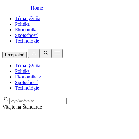
Home
Téma týždňa
Politika
Ekonomika
Spoločnosť
Technológie
Predplatné
Téma týždňa
Politika
Ekonomika
>
Spoločnosť
Technológie
Vitajte na Štandarde