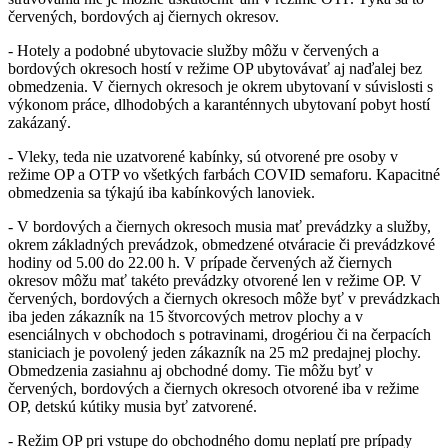
červených, bordových aj čiernych okresov.
- Hotely a podobné ubytovacie služby môžu v červených a
bordových okresoch hostí v režime OP ubytovávať aj naďalej bez
obmedzenia. V čiernych okresoch je okrem ubytovaní v súvislosti s
výkonom práce, dlhodobých a karanténnych ubytovaní pobyt hostí
zakázaný.
- Vleky, teda nie uzatvorené kabínky, sú otvorené pre osoby v
režime OP a OTP vo všetkých farbách COVID semaforu. Kapacitné
obmedzenia sa týkajú iba kabínkových lanoviek.
- V bordových a čiernych okresoch musia mať prevádzky a služby,
okrem základných prevádzok, obmedzené otváracie či prevádzkové
hodiny od 5.00 do 22.00 h. V prípade červených až čiernych
okresov môžu mať takéto prevádzky otvorené len v režime OP. V
červených, bordových a čiernych okresoch môže byť v prevádzkach
iba jeden zákazník na 15 štvorcových metrov plochy a v
esenciálnych v obchodoch s potravinami, drogériou či na čerpacích
staniciach je povolený jeden zákazník na 25 m2 predajnej plochy.
Obmedzenia zasiahnu aj obchodné domy. Tie môžu byť v
červených, bordových a čiernych okresoch otvorené iba v režime
OP, detskú kútiky musia byť zatvorené.
- Režim OP pri vstupe do obchodného domu neplatí pre prípady