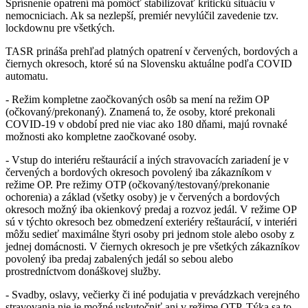
Sprísnenie opatrení má pomôcť stabilizovať kritickú situáciu v
nemocniciach. Ak sa nezlepší, premiér nevylúčil zavedenie tzv.
lockdownu pre všetkých.
TASR prináša prehľad platných opatrení v červených, bordových a
čiernych okresoch, ktoré sú na Slovensku aktuálne podľa COVID
automatu.
- Režim kompletne zaočkovaných osôb sa mení na režim OP
(očkovaný/prekonaný). Znamená to, že osoby, ktoré prekonali
COVID-19 v období pred nie viac ako 180 dňami, majú rovnaké
možnosti ako kompletne zaočkované osoby.
- Vstup do interiéru reštaurácií a iných stravovacích zariadení je v
červených a bordových okresoch povolený iba zákazníkom v
režime OP. Pre režimy OTP (očkovaný/testovaný/prekonanie
ochorenia) a základ (všetky osoby) je v červených a bordových
okresoch možný iba okienkový predaj a rozvoz jedál. V režime OP
sú v týchto okresoch bez obmedzení exteriéry reštaurácií, v interiéri
môžu sedieť maximálne štyri osoby pri jednom stole alebo osoby z
jednej domácnosti. V čiernych okresoch je pre všetkých zákazníkov
povolený iba predaj zabalených jedál so sebou alebo
prostredníctvom donáškovej služby.
- Svadby, oslavy, večierky či iné podujatia v prevádzkach verejného
stravovania nie je možné uskutočniť ani v režime OTP. Týka sa to