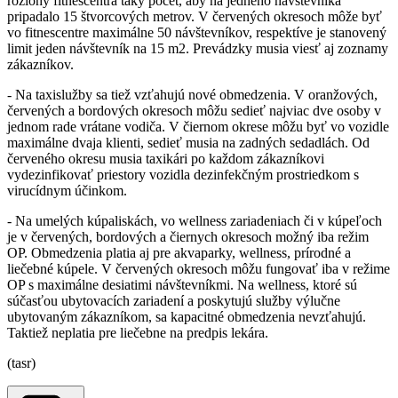
rozlohy fitnescentra taký počet, aby na jedného návštevníka
pripadalo 15 štvorcových metrov. V červených okresoch môže byť
vo fitnescentre maximálne 50 návštevníkov, respektíve je stanovený
limit jeden návštevník na 15 m2. Prevádzky musia viesť aj zoznamy
zákazníkov.
- Na taxislužby sa tiež vzťahujú nové obmedzenia. V oranžových,
červených a bordových okresoch môžu sedieť najviac dve osoby v
jednom rade vrátane vodiča. V čiernom okrese môžu byť vo vozidle
maximálne dvaja klienti, sedieť musia na zadných sedadlách. Od
červeného okresu musia taxikári po každom zákazníkovi
vydezinfikovať priestory vozidla dezinfekčným prostriedkom s
virucídnym účinkom.
- Na umelých kúpaliskách, vo wellness zariadeniach či v kúpeľoch
je v červených, bordových a čiernych okresoch možný iba režim
OP. Obmedzenia platia aj pre akvaparky, wellness, prírodné a
liečebné kúpele. V červených okresoch môžu fungovať iba v režime
OP s maximálne desiatimi návštevníkmi. Na wellness, ktoré sú
súčasťou ubytovacích zariadení a poskytujú služby výlučne
ubytovaným zákazníkom, sa kapacitné obmedzenia nevzťahujú.
Taktiež neplatia pre liečebne na predpis lekára.
(tasr)