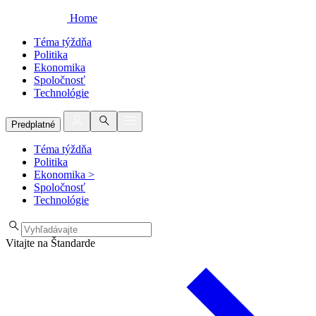
Home
Téma týždňa
Politika
Ekonomika
Spoločnosť
Technológie
Predplatné
Téma týždňa
Politika
Ekonomika
>
Spoločnosť
Technológie
Vitajte na Štandarde