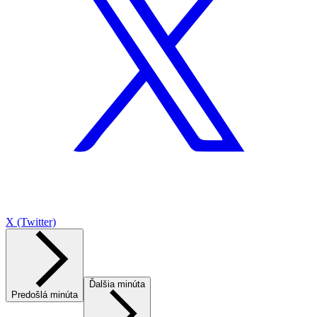
X (Twitter)
Ďalšia minúta
Predošlá minúta