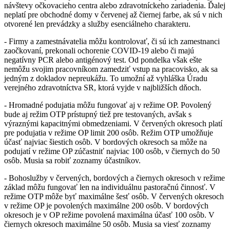
návštevy očkovacieho centra alebo zdravotníckeho zariadenia. Ďalej
neplatí pre obchodné domy v červenej až čiernej farbe, ak sú v nich
otvorené len prevádzky a služby esenciálneho charakteru.
- Firmy a zamestnávatelia môžu kontrolovať, či sú ich zamestnanci
zaočkovaní, prekonali ochorenie COVID-19 alebo či majú
negatívny PCR alebo antigénový test. Od pondelka však ešte
nemôžu svojim pracovníkom zamedziť vstup na pracovisko, ak sa
jedným z dokladov nepreukážu. To umožní až vyhláška Úradu
verejného zdravotníctva SR, ktorá vyjde v najbližších dňoch.
- Hromadné podujatia môžu fungovať aj v režime OP. Povolený
bude aj režim OTP prístupný tiež pre testovaných, avšak s
výraznými kapacitnými obmedzeniami. V červených okresoch platí
pre podujatia v režime OP limit 200 osôb. Režim OTP umožňuje
účasť najviac šiestich osôb. V bordových okresoch sa môže na
podujatí v režime OP zúčastniť najviac 100 osôb, v čiernych do 50
osôb. Musia sa robiť zoznamy účastníkov.
- Bohoslužby v červených, bordových a čiernych okresoch v režime
základ môžu fungovať len na individuálnu pastoračnú činnosť. V
režime OTP môže byť maximálne šesť osôb. V červených okresoch
v režime OP je povolených maximálne 200 osôb. V bordových
okresoch je v OP režime povolená maximálna účasť 100 osôb. V
čiernych okresoch maximálne 50 osôb. Musia sa viesť zoznamy