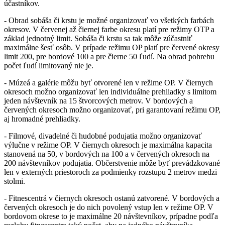
účastníkov.
- Obrad sobáša či krstu je možné organizovať vo všetkých farbách
okresov. V červenej až čiernej farbe okresu platí pre režimy OTP a
základ jednotný limit. Sobáša či krstu sa tak môže zúčastniť
maximálne šesť osôb. V prípade režimu OP platí pre červené okresy
limit 200, pre bordové 100 a pre čierne 50 ľudí. Na obrad pohrebu
počet ľudí limitovaný nie je.
- Múzeá a galérie môžu byť otvorené len v režime OP. V čiernych
okresoch možno organizovať len individuálne prehliadky s limitom
jeden návštevník na 15 štvorcových metrov. V bordových a
červených okresoch možno organizovať, pri garantovaní režimu OP,
aj hromadné prehliadky.
- Filmové, divadelné či hudobné podujatia možno organizovať
výlučne v režime OP. V čiernych okresoch je maximálna kapacita
stanovená na 50, v bordových na 100 a v červených okresoch na
200 návštevníkov podujatia. Občerstvenie môže byť prevádzkované
len v externých priestoroch za podmienky rozstupu 2 metrov medzi
stolmi.
- Fitnescentrá v čiernych okresoch ostanú zatvorené. V bordových a
červených okresoch je do nich povolený vstup len v režime OP. V
bordovom okrese to je maximálne 20 návštevníkov, prípadne podľa