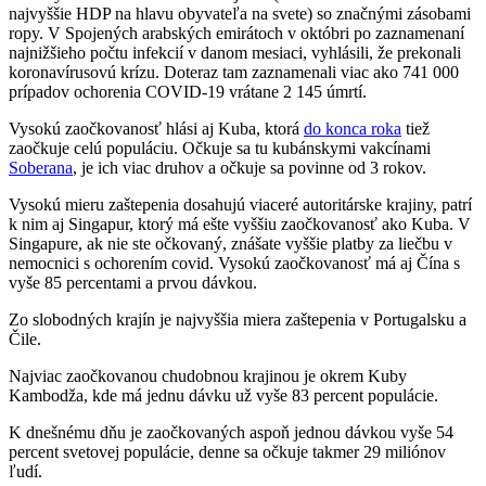
najvyššie HDP na hlavu obyvateľa na svete) so značnými zásobami
ropy. V Spojených arabských emirátoch v októbri po zaznamenaní
najnižšieho počtu infekcií v danom mesiaci, vyhlásili, že prekonali
koronavírusovú krízu. Doteraz tam zaznamenali viac ako 741 000
prípadov ochorenia COVID-19 vrátane 2 145 úmrtí.
Vysokú zaočkovanosť hlási aj Kuba, ktorá
do konca roka
tiež
zaočkuje celú populáciu. Očkuje sa tu kubánskymi vakcínami
Soberana
, je ich viac druhov a očkuje sa povinne od 3 rokov.
Vysokú mieru zaštepenia dosahujú viaceré autoritárske krajiny, patrí
k nim aj Singapur, ktorý má ešte vyššiu zaočkovanosť ako Kuba. V
Singapure, ak nie ste očkovaný, znášate vyššie platby za liečbu v
nemocnici s ochorením covid. Vysokú zaočkovanosť má aj Čína s
vyše 85 percentami a prvou dávkou.
Zo slobodných krajín je najvyššia miera zaštepenia v Portugalsku a
Čile.
Najviac zaočkovanou chudobnou krajinou je okrem Kuby
Kambodža, kde má jednu dávku už vyše 83 percent populácie.
K dnešnému dňu je zaočkovaných aspoň jednou dávkou vyše 54
percent svetovej populácie, denne sa očkuje takmer 29 miliónov
ľudí.