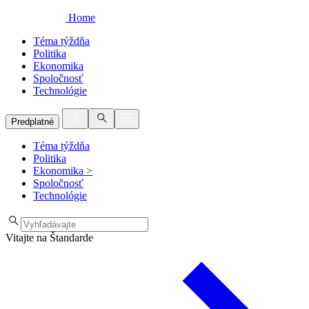
Home
Téma týždňa
Politika
Ekonomika
Spoločnosť
Technológie
Predplatné
Téma týždňa
Politika
Ekonomika
>
Spoločnosť
Technológie
Vitajte na Štandarde