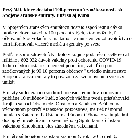
Prvý štát, ktorý dosiahol 100-percentnú zaočkovanosť, sú
Spojené arabské emiráty. Blíži sa aj Kuba
V Spojených arabských emirátoch dostalo aspoň jednu dávku
proticovidovej vakcíny 100 percent z tých, ktorí môžu byť
očkovaní. S odvolaním sa na tamojšie ministerstvo zdravotníctva o
tom informovali viaceré médiá a agentúry po svete.
Podľa rezortu zdravotníctva bolo v krajine podaných "celkovo 21
miliónov 802 032 dávok vakcíny proti ochoreniu COVID-19".
Jednu dávku dostalo sto percent populácie, zatiaľ čo plne
zaočkovaných je 90,18 percenta občanov," uviedlo ministerstvo.
Spojené arabské emiráty to považujú za svoju pýchu a svetový
unikát.
Emiráty sú federáciou siedmich menších emirátov, domovom
približne 10 miliónov ľudí, z ktorých väčšinu tvoria prisťahovalci.
Krajina sa nachádza medzi Ománom a Saudskou Arábiou na
východnom pobreží Arabského poloostrova, má tiež námornú
hranicu s Katarom, Pakistanom a Iránom. Očkovalo sa tu piatimi
dostupnými vakcínami, okrem iného aj Sputnikom a čínskou
vakcínou Sinopharm, plus západnými vakcínami.
Emiráty sú bohatou arabskou krajinou (v roku 2015 mali 6.