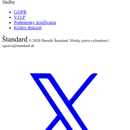
Služby
GDPR
V.O.P
Podmienky používania
Kódex diskusií
© 2026
Denník Štandard, Všetky práva vyhradené |
oprava@standard.sk