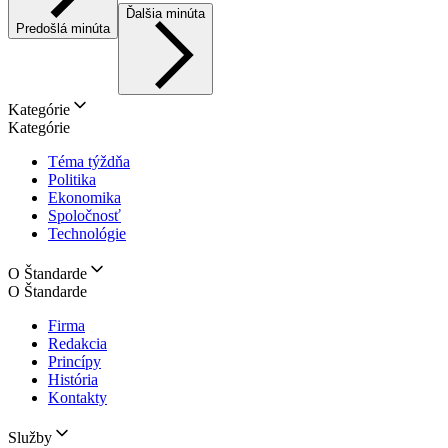
Ďalšia minúta
Predošlá minúta
Kategórie
Kategórie
Téma týždňa
Politika
Ekonomika
Spoločnosť
Technológie
O Štandarde
O Štandarde
Firma
Redakcia
Princípy
História
Kontakty
Služby