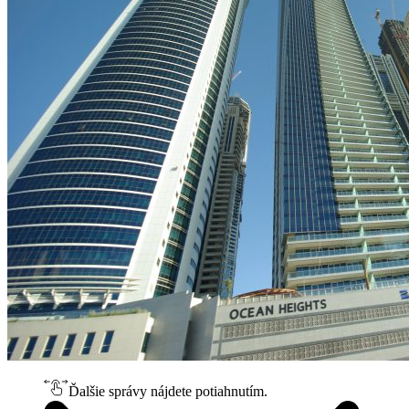
Ďalšie správy nájdete potiahnutím.