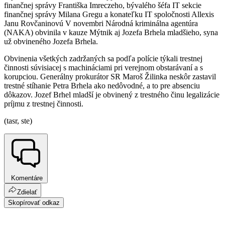
finančnej správy Františka Imreczeho, bývalého šéfa IT sekcie
finančnej správy Milana Gregu a konateľku IT spoločnosti Allexis
Janu Rovčaninovú V novembri Národná kriminálna agentúra
(NAKA) obvinila v kauze Mýtnik aj Jozefa Brhela mladšieho, syna
už obvineného Jozefa Brhela.
Obvinenia všetkých zadržaných sa podľa polície týkali trestnej
činnosti súvisiacej s machináciami pri verejnom obstarávaní a s
korupciou. Generálny prokurátor SR Maroš Žilinka neskôr zastavil
trestné stíhanie Petra Brhela ako nedôvodné, a to pre absenciu
dôkazov. Jozef Brhel mladší je obvinený z trestného činu legalizácie
príjmu z trestnej činnosti.
(tasr, ste)
Komentáre
Zdielať
Skopírovať odkaz