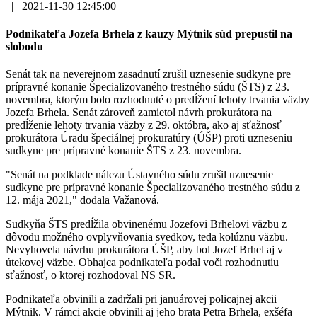
|
2021-11-30 12:45:00
Podnikateľa Jozefa Brhela z kauzy Mýtnik súd prepustil na
slobodu
Senát tak na neverejnom zasadnutí zrušil uznesenie sudkyne pre
prípravné konanie Špecializovaného trestného súdu (ŠTS) z 23.
novembra, ktorým bolo rozhodnuté o predĺžení lehoty trvania väzby
Jozefa Brhela. Senát zároveň zamietol návrh prokurátora na
predĺženie lehoty trvania väzby z 29. októbra, ako aj sťažnosť
prokurátora Úradu špeciálnej prokuratúry (ÚŠP) proti uzneseniu
sudkyne pre prípravné konanie ŠTS z 23. novembra.
"Senát na podklade nálezu Ústavného súdu zrušil uznesenie
sudkyne pre prípravné konanie Špecializovaného trestného súdu z
12. mája 2021," dodala Važanová.
Sudkyňa ŠTS predĺžila obvinenému Jozefovi Brhelovi väzbu z
dôvodu možného ovplyvňovania svedkov, teda kolúznu väzbu.
Nevyhovela návrhu prokurátora ÚŠP, aby bol Jozef Brhel aj v
útekovej väzbe. Obhajca podnikateľa podal voči rozhodnutiu
sťažnosť, o ktorej rozhodoval NS SR.
Podnikateľa obvinili a zadržali pri januárovej policajnej akcii
Mýtnik. V rámci akcie obvinili aj jeho brata Petra Brhela, exšéfa