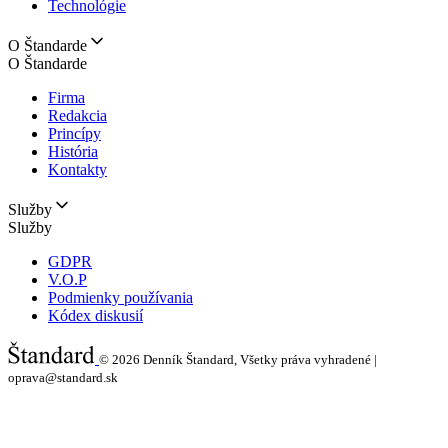
Technológie
O Štandarde
O Štandarde
Firma
Redakcia
Princípy
História
Kontakty
Služby
Služby
GDPR
V.O.P
Podmienky používania
Kódex diskusií
© 2026
Denník Štandard, Všetky práva vyhradené |
oprava@standard.sk