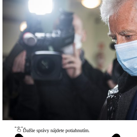
Ďalšie správy nájdete potiahnutím.