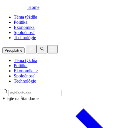
Home
Téma týždňa
Politika
Ekonomika
Spoločnosť
Technológie
Predplatné
Téma týždňa
Politika
Ekonomika
>
Spoločnosť
Technológie
Vitajte na Štandarde