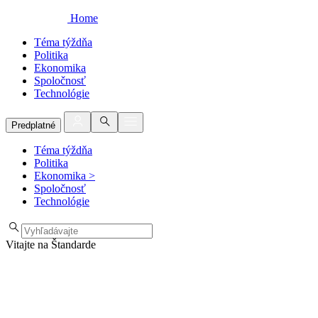
Home
Téma týždňa
Politika
Ekonomika
Spoločnosť
Technológie
Predplatné
Téma týždňa
Politika
Ekonomika
>
Spoločnosť
Technológie
Vitajte na Štandarde