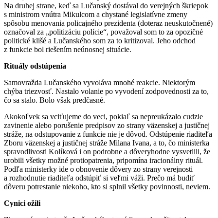
Na druhej strane, keď sa Lučanský dostával do verejných škriepok
s ministrom vnútra Mikulcom a chystané legislatívne zmeny
spôsobu menovania policajného prezidenta (doteraz neuskutočnené)
označoval za „politizáciu polície“, považoval som to za opozičné
politické klišé a Lučanského som za to kritizoval. Jeho odchod
z funkcie bol riešením neúnosnej situácie.
Rituály odstúpenia
Samovražda Lučanského vyvoláva mnohé reakcie. Niektorým
chýba triezvosť. Nastalo volanie po vyvodení zodpovednosti za to,
čo sa stalo. Bolo však predčasné.
Akokoľvek sa vciťujeme do veci, pokiaľ sa nepreukázalo cudzie
zavinenie alebo porušenie predpisov zo strany väzenskej a justičnej
stráže, na odstupovanie z funkcie nie je dôvod. Odstúpenie riaditeľa
Zboru väzenskej a justičnej stráže Milana Ivana, a to, čo ministerka
spravodlivosti Kolíková i on podrobne a dôveryhodne vysvetlili, že
urobili všetky možné protiopatrenia, pripomína iracionálny rituál.
Podľa ministerky ide o obnovenie dôvery zo strany verejnosti
a rozhodnutie riaditeľa odstúpiť si veľmi váži. Prečo má budiť
dôveru potrestanie niekoho, kto si splnil všetky povinnosti, neviem.
Cynici ožili