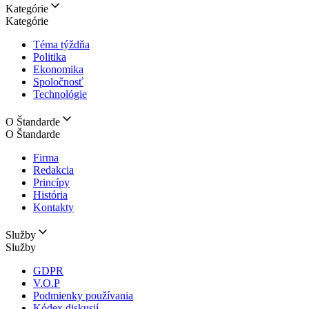
Kategórie
Kategórie
Téma týždňa
Politika
Ekonomika
Spoločnosť
Technológie
O Štandarde
O Štandarde
Firma
Redakcia
Princípy
História
Kontakty
Služby
Služby
GDPR
V.O.P
Podmienky používania
Kódex diskusií