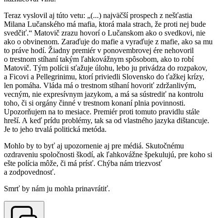
Teraz vyslovil aj túto vetu: „(...) najväčší prospech z nešťastia
Milana Lučanského má mafia, ktorá mala strach, že proti nej bude
svedčiť.“ Matovič zrazu hovorí o Lučanskom ako o svedkovi, nie
ako o obvinenom. Zaraďuje do mafie a vyraďuje z mafie, ako sa mu
to práve hodí. Žiadny premiér v ponovembrovej ére nehovoril
o trestnom stíhaní takým ľahkovážnym spôsobom, ako to robí
Matovič. Tým polícii sťažuje úlohu, lebo ju privádza do rozpakov,
a Ficovi a Pellegrinimu, ktorí priviedli Slovensko do ťažkej krízy,
len pomáha. Vláda má o trestnom stíhaní hovoriť zdržanlivým,
vecným, nie expresívnym jazykom, a má sa sústrediť na kontrolu
toho, či si orgány činné v trestnom konaní plnia povinnosti.
Upozorňujem na to mesiace. Premiér proti tomuto pravidlu stále
hreší. A keď prídu problémy, tak sa od vlastného jazyka dištancuje.
Je to jeho trvalá politická metóda.
Mohlo by to byť aj upozornenie aj pre médiá. Skutočnému
ozdraveniu spoločnosti škodí, ak ľahkovážne špekulujú, pre koho si
ešte polícia môže, či má prísť. Chýba nám triezvosť
a zodpovednosť.
Smrť by nám ju mohla prinavrátiť.