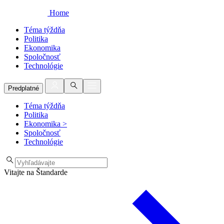
Home
Téma týždňa
Politika
Ekonomika
Spoločnosť
Technológie
Predplatné
Téma týždňa
Politika
Ekonomika
>
Spoločnosť
Technológie
Vitajte na Štandarde