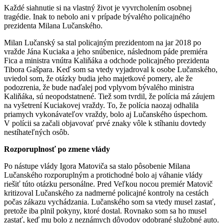
Každé siahnutie si na vlastný život je vyvrcholením osobnej
tragédie. Inak to nebolo ani v prípade bývalého policajného
prezidenta Milana Lučanského.
Milan Lučanský sa stal policajným prezidentom na jar 2018 po
vražde Jána Kuciaka a jeho snúbenice, následnom páde premiéra
Fica a ministra vnútra Kaliňáka a odchode policajného prezidenta
Tibora Gašpara. Keď som sa vtedy vyjadroval k osobe Lučanského,
uviedol som, že otázky budia jeho majetkové pomery, ale že
podozrenia, že bude naďalej pod vplyvom bývalého ministra
Kaliňáka, sú neopodstatnené. Tiež som tvrdil, že polícia má záujem
na vyšetrení Kuciakovej vraždy. To, že polícia naozaj odhalila
priamych vykonávateľov vraždy, bolo aj Lučanského úspechom.
V polícii sa začali objavovať prvé znaky vôle k stíhaniu dovtedy
nestíhateľných osôb.
Rozporuplnosť po zmene vlády
Po nástupe vlády Igora Matoviča sa stalo pôsobenie Milana
Lučanského rozporuplným a protichodné bolo aj váhanie vlády
riešiť túto otázku personálne. Pred Veľkou nocou premiér Matovič
kritizoval Lučanského za nadmerné policajné kontroly na cestách
počas zákazu vychádzania. Lučanského som sa vtedy musel zastať,
pretože iba plnil pokyny, ktoré dostal. Rovnako som sa ho musel
zastať, keď mu bolo z neznámych dôvodov odobrané služobné auto.