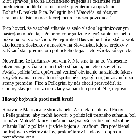
Zlou správou je to, že Lučanského tragédia sa okamžite stala
predmetom politického boja medzi premiérom a opozíciou.
Bohužiaľ, reakcia Fica, Pellegriniho i Matoviča, sú rôznymi
stranami tej istej mince, ktorej meno je nezodpovednosť.
Fico hovorí, že väzobné stíhanie sa stalo vládou legitimizovaným
nástrojom mučenia, a že premiér organizuje zneužívanie trestného
práva na boj s opozíciou. Pellegriniho Hlas vníma Lučanského krok
ako jeden z dôsledkov atmosféry na Slovensku, kde sa preteky v
zatýkaní stali predmetom politického boja. Tieto výroky sú cynické.
Netvrdíme, že Lučanský bol vinný. Nie sme tu na to. Vznesenie
obvinenia je začiatkom trestného stíhania, nie jeho uzavretím.
Avšak, polícia bola oprávnená vzniesť obvinenie na základe faktov
z vyšetrovania a nemá to nič spoločné s nejakým organizovaním zo
strany premiéra. Fico a Pellegrini by nás chceli presvedčiť, že
smutný stav justície za ich vlády sa nám len prisnil. Nie, neprisnil.
Hlavný bojovník proti mafii brzdí
Správanie Matoviča je skôr zbabelé. Ak niekto nahrával Ficovi
a Pellegrinimu, aby mohli hovoriť o politizácii trestného stíhania, bol
to práve Matovič, ktorý paušálne nazýval všetky trestné, väzobné
stíhania ľudí z polície a justície bojom s „mafiou“, čím predbiehal
policajných vyšetrovateľov, prokurátorov i sudcov a dopredu
naznačoval vinu.