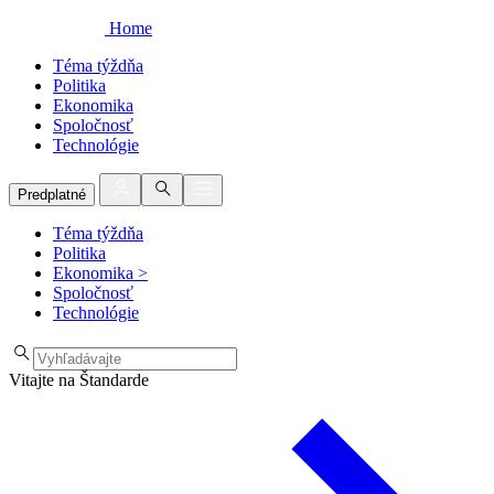
Home
Téma týždňa
Politika
Ekonomika
Spoločnosť
Technológie
Predplatné
Téma týždňa
Politika
Ekonomika
>
Spoločnosť
Technológie
Vitajte na Štandarde