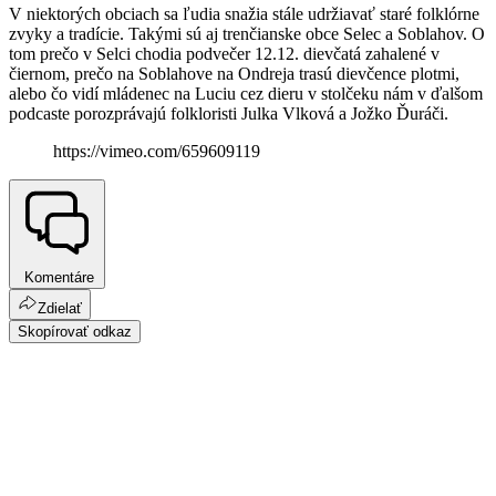
V niektorých obciach sa ľudia snažia stále udržiavať staré folklórne
zvyky a tradície. Takými sú aj trenčianske obce Selec a Soblahov. O
tom prečo v Selci chodia podvečer 12.12. dievčatá zahalené v
čiernom, prečo na Soblahove na Ondreja trasú dievčence plotmi,
alebo čo vidí mládenec na Luciu cez dieru v stolčeku nám v ďalšom
podcaste porozprávajú folkloristi Julka Vlková a Jožko Ďuráči.
https://vimeo.com/659609119
Komentáre
Zdielať
Skopírovať odkaz