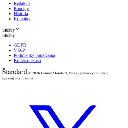
Redakcia
Princípy
História
Kontakty
Služby
Služby
GDPR
V.O.P
Podmienky používania
Kódex diskusií
© 2026
Denník Štandard, Všetky práva vyhradené |
oprava@standard.sk