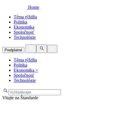
Home
Téma týždňa
Politika
Ekonomika
Spoločnosť
Technológie
Predplatné
Téma týždňa
Politika
Ekonomika
>
Spoločnosť
Technológie
Vitajte na Štandarde