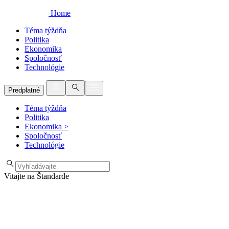
Home
Téma týždňa
Politika
Ekonomika
Spoločnosť
Technológie
Predplatné
Téma týždňa
Politika
Ekonomika
>
Spoločnosť
Technológie
Vitajte na Štandarde