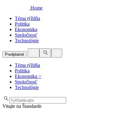
Home
Téma týždňa
Politika
Ekonomika
Spoločnosť
Technológie
Predplatné
Téma týždňa
Politika
Ekonomika
>
Spoločnosť
Technológie
Vitajte na Štandarde