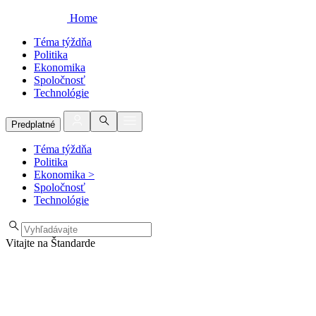
Home
Téma týždňa
Politika
Ekonomika
Spoločnosť
Technológie
Predplatné
Téma týždňa
Politika
Ekonomika
>
Spoločnosť
Technológie
Vitajte na Štandarde