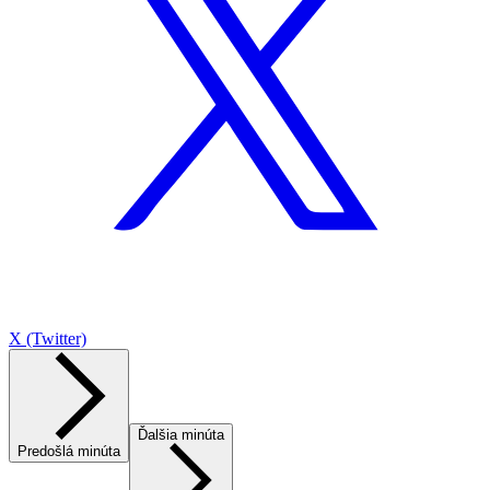
X (Twitter)
Ďalšia minúta
Predošlá minúta