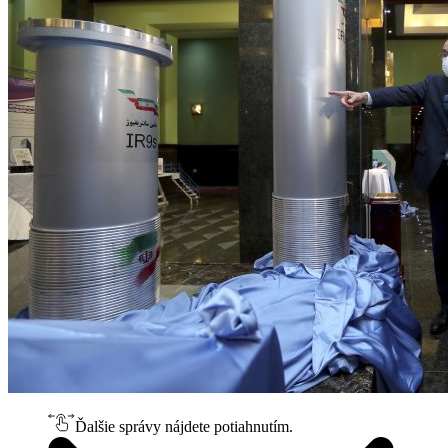
Ďalšie správy nájdete potiahnutím.