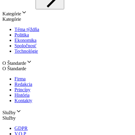
Kategórie
Kategórie
Téma týždňa
Politika
Ekonomika
Spoločnosť
Technológie
O Štandarde
O Štandarde
Firma
Redakcia
Princípy
História
Kontakty
Služby
Služby
GDPR
V.O.P