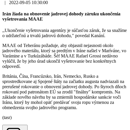
|
2022-09-05 10:30:00
Irán žiada na obnovenie jadrovej dohody záruku ukončenia
vyšetrovania MAAE
,,Ukončenie vyšetrovania agentúry je súčasťou záruk, že sa snažíme
o udržateľnú a trvalú jadrovú dohodu," povedal Kanání.
MAAE od Teheránu požaduje, aby objasnil nejasnosti okolo
jadrového materiálu, ktorý sa predtým v Iráne našiel v Maríváne, vo
Varámine a v Turkúzábáde. Šéf MAAE Rafael Grossi nedávno
vylúčil, že by jeho úrad ukončil vyšetrovanie bez konkrétnych
odpovedí.
Británia, Čína, Francúzsko, Irán, Nemecko, Rusko a
sprostredkovane aj Spojené štáty na začiatku augusta nadviazali na
prerušené rokovanie o obnovení jadrovej dohody. Po štyroch dňoch
rokovaní pod patronátom EÚ sa zrodil "finálny" kompromis. Na
základe nového návrhu by sa zmiernili hospodárske sankcie voči
Iránu, ktorý by mohol opäť predávať svoju ropu výmenou za
obmedzenia svojho jadrového programu.
(tasr)