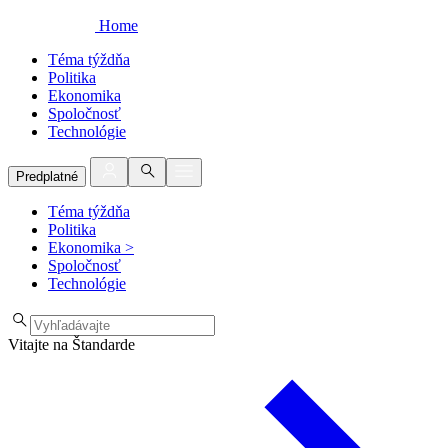
Home
Téma týždňa
Politika
Ekonomika
Spoločnosť
Technológie
Predplatné
Téma týždňa
Politika
Ekonomika
>
Spoločnosť
Technológie
Vitajte na Štandarde