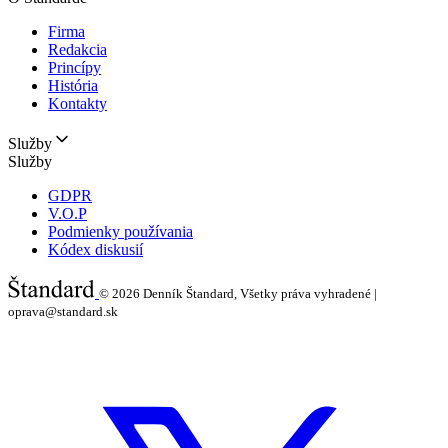
Firma
Redakcia
Princípy
História
Kontakty
Služby
Služby
GDPR
V.O.P
Podmienky používania
Kódex diskusií
© 2026
Denník Štandard, Všetky práva vyhradené |
oprava@standard.sk