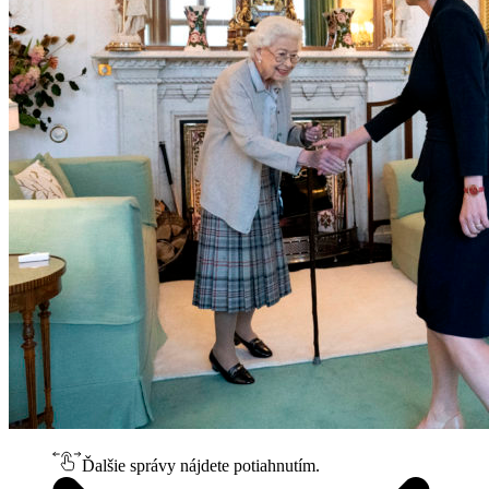
Ďalšie správy nájdete potiahnutím.