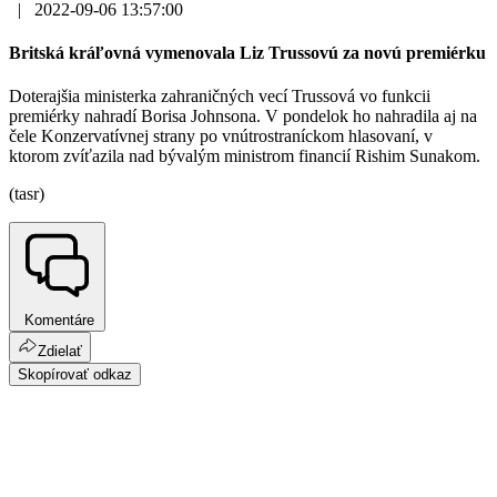
|
2022-09-06 13:57:00
Britská kráľovná vymenovala Liz Trussovú za novú premiérku
Doterajšia ministerka zahraničných vecí Trussová vo funkcii
premiérky nahradí Borisa Johnsona. V pondelok ho nahradila aj na
čele Konzervatívnej strany po vnútrostraníckom hlasovaní, v
ktorom zvíťazila nad bývalým ministrom financií Rishim Sunakom.
(tasr)
Komentáre
Zdielať
Skopírovať odkaz