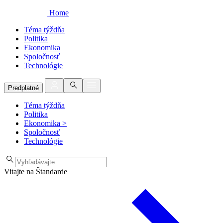
Home
Téma týždňa
Politika
Ekonomika
Spoločnosť
Technológie
Predplatné
Téma týždňa
Politika
Ekonomika
>
Spoločnosť
Technológie
Vitajte na Štandarde