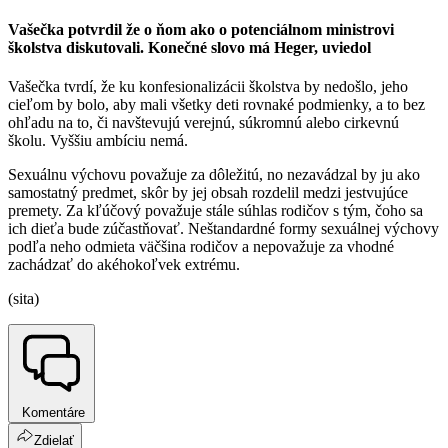
Vašečka potvrdil že o ňom ako o potenciálnom ministrovi
školstva diskutovali. Konečné slovo má Heger, uviedol
Vašečka tvrdí, že ku konfesionalizácii školstva by nedošlo, jeho
cieľom by bolo, aby mali všetky deti rovnaké podmienky, a to bez
ohľadu na to, či navštevujú verejnú, súkromnú alebo cirkevnú
školu. Vyššiu ambíciu nemá.
Sexuálnu výchovu považuje za dôležitú, no nezavádzal by ju ako
samostatný predmet, skôr by jej obsah rozdelil medzi jestvujúce
premety. Za kľúčový považuje stále súhlas rodičov s tým, čoho sa
ich dieťa bude zúčastňovať. Neštandardné formy sexuálnej výchovy
podľa neho odmieta väčšina rodičov a nepovažuje za vhodné
zachádzať do akéhokoľvek extrému.
(sita)
Komentáre
Zdielať