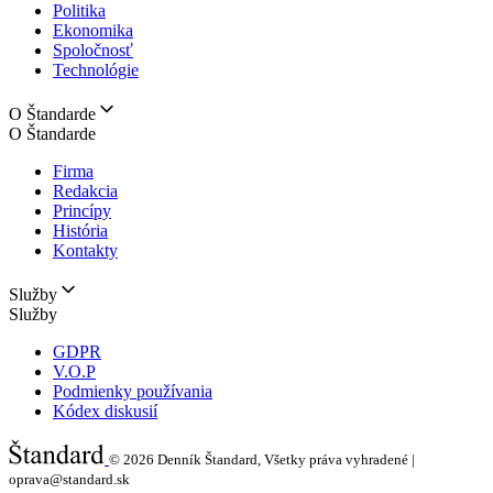
Politika
Ekonomika
Spoločnosť
Technológie
O Štandarde
O Štandarde
Firma
Redakcia
Princípy
História
Kontakty
Služby
Služby
GDPR
V.O.P
Podmienky používania
Kódex diskusií
© 2026
Denník Štandard, Všetky práva vyhradené |
oprava@standard.sk