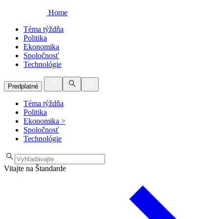
Home
Téma týždňa
Politika
Ekonomika
Spoločnosť
Technológie
Predplatné
Téma týždňa
Politika
Ekonomika
>
Spoločnosť
Technológie
Vitajte na Štandarde