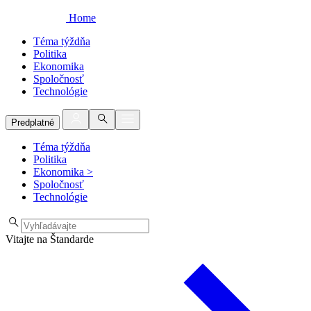
Home
Téma týždňa
Politika
Ekonomika
Spoločnosť
Technológie
Predplatné
Téma týždňa
Politika
Ekonomika
>
Spoločnosť
Technológie
Vitajte na Štandarde