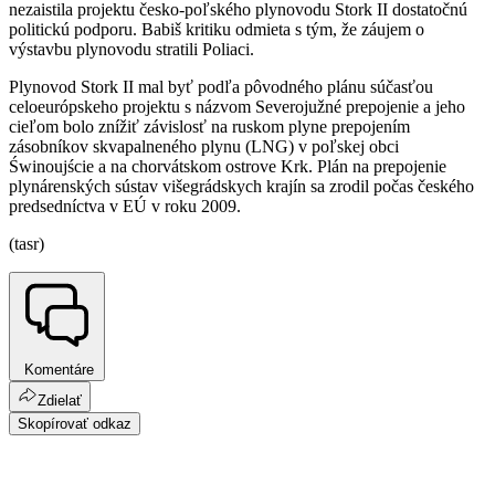
nezaistila projektu česko-poľského plynovodu Stork II dostatočnú
politickú podporu. Babiš kritiku odmieta s tým, že záujem o
výstavbu plynovodu stratili Poliaci.
Plynovod Stork II mal byť podľa pôvodného plánu súčasťou
celoeurópskeho projektu s názvom Severojužné prepojenie a jeho
cieľom bolo znížiť závislosť na ruskom plyne prepojením
zásobníkov skvapalneného plynu (LNG) v poľskej obci
Świnoujście a na chorvátskom ostrove Krk. Plán na prepojenie
plynárenských sústav višegrádskych krajín sa zrodil počas českého
predsedníctva v EÚ v roku 2009.
(tasr)
Komentáre
Zdielať
Skopírovať odkaz