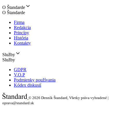
O Štandarde
O Štandarde
Firma
Redakcia
Princípy
História
Kontakty
Služby
Služby
GDPR
V.O.P
Podmienky používania
Kódex diskusií
© 2026
Denník Štandard, Všetky práva vyhradené |
oprava@standard.sk