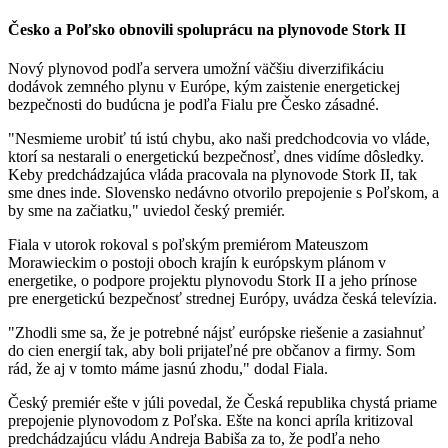
Česko a Poľsko obnovili spoluprácu na plynovode Stork II
Nový plynovod podľa servera umožní väčšiu diverzifikáciu
dodávok zemného plynu v Európe, kým zaistenie energetickej
bezpečnosti do budúcna je podľa Fialu pre Česko zásadné.
"Nesmieme urobiť tú istú chybu, ako naši predchodcovia vo vláde,
ktorí sa nestarali o energetickú bezpečnosť, dnes vidíme dôsledky.
Keby predchádzajúca vláda pracovala na plynovode Stork II, tak
sme dnes inde. Slovensko nedávno otvorilo prepojenie s Poľskom, a
by sme na začiatku," uviedol český premiér.
Fiala v utorok rokoval s poľským premiérom Mateuszom
Morawieckim o postoji oboch krajín k európskym plánom v
energetike, o podpore projektu plynovodu Stork II a jeho prínose
pre energetickú bezpečnosť strednej Európy, uvádza česká televízia.
"Zhodli sme sa, že je potrebné nájsť európske riešenie a zasiahnuť
do cien energií tak, aby boli prijateľné pre občanov a firmy. Som
rád, že aj v tomto máme jasnú zhodu," dodal Fiala.
Český premiér ešte v júli povedal, že Česká republika chystá priame
prepojenie plynovodom z Poľska. Ešte na konci apríla kritizoval
predchádzajúcu vládu Andreja Babiša za to, že podľa neho