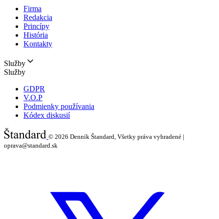
Firma
Redakcia
Princípy
História
Kontakty
Služby
Služby
GDPR
V.O.P
Podmienky používania
Kódex diskusií
© 2026
Denník Štandard, Všetky práva vyhradené |
oprava@standard.sk