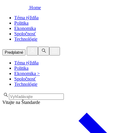
Home
Téma týždňa
Politika
Ekonomika
Spoločnosť
Technológie
Predplatné
Téma týždňa
Politika
Ekonomika
>
Spoločnosť
Technológie
Vitajte na Štandarde