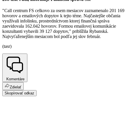
"Call centrum FS celkovo za osem mesiacov zaznamenalo 201 169
hovorov a emailových dopytov k tejto téme. Najčastejšie občania
využívali infolinku, prostredníctvom ktorej finančná správa
zaevidovala 162.042 hovorov. Formou emailovej komunikácie
konzultanti vybavili 39 127 dopytov," priblížila Rybanská.
Najvyťaženejším mesiacom bol podľa jej slov február.
(tasr)
Komentáre
Zdielať
Skopírovať odkaz