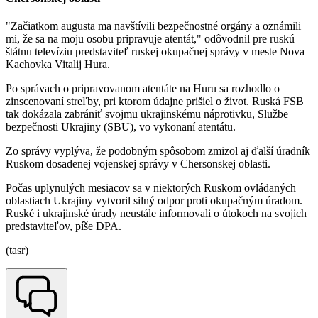
"Začiatkom augusta ma navštívili bezpečnostné orgány a oznámili
mi, že sa na moju osobu pripravuje atentát," odôvodnil pre ruskú
štátnu televíziu predstaviteľ ruskej okupačnej správy v meste Nova
Kachovka Vitalij Hura.
Po správach o pripravovanom atentáte na Huru sa rozhodlo o
zinscenovaní streľby, pri ktorom údajne prišiel o život. Ruská FSB
tak dokázala zabrániť svojmu ukrajinskému náprotivku, Službe
bezpečnosti Ukrajiny (SBU), vo vykonaní atentátu.
Zo správy vyplýva, že podobným spôsobom zmizol aj ďalší úradník
Ruskom dosadenej vojenskej správy v Chersonskej oblasti.
Počas uplynulých mesiacov sa v niektorých Ruskom ovládaných
oblastiach Ukrajiny vytvoril silný odpor proti okupačným úradom.
Ruské i ukrajinské úrady neustále informovali o útokoch na svojich
predstaviteľov, píše DPA.
(tasr)