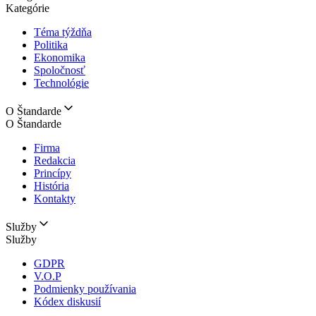
Kategórie
Téma týždňa
Politika
Ekonomika
Spoločnosť
Technológie
O Štandarde
O Štandarde
Firma
Redakcia
Princípy
História
Kontakty
Služby
Služby
GDPR
V.O.P
Podmienky používania
Kódex diskusií