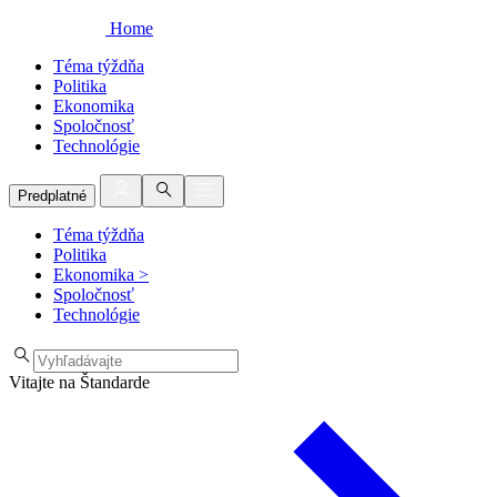
Home
Téma týždňa
Politika
Ekonomika
Spoločnosť
Technológie
Predplatné
Téma týždňa
Politika
Ekonomika
>
Spoločnosť
Technológie
Vitajte na Štandarde