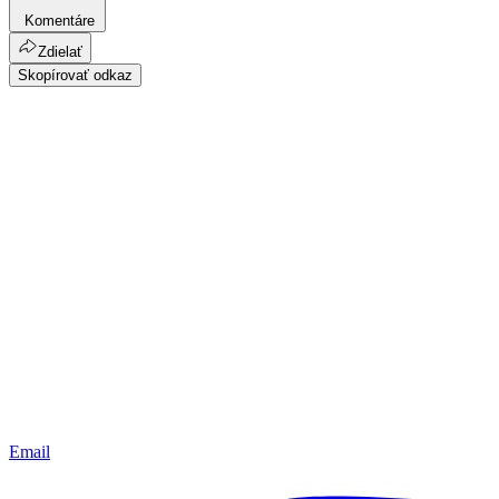
Komentáre
Zdielať
Skopírovať odkaz
Email