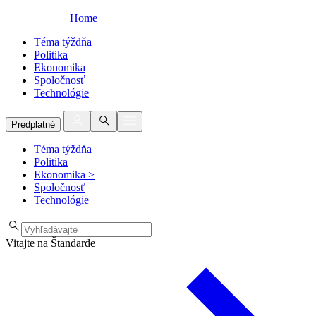
Home
Téma týždňa
Politika
Ekonomika
Spoločnosť
Technológie
Predplatné
Téma týždňa
Politika
Ekonomika
>
Spoločnosť
Technológie
Vitajte na Štandarde