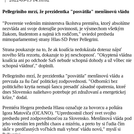
Pellegriniho mrzí, že prezidentka "posvätila" menšinovú vládu
"Poverenie vedením ministerstva školstva premiéra, ktorý absolútne
nezvláda ani svoje doterajšie povinnosti, je výsmechom všetkým
žiakom, študentom a najmä ich rodičom," uviedol predseda
mimoparlamentnej strany Hlas-SD Peter Pellegrini.
Strana poukazuje na to, že ak koalícia nedokázala doteraz nájsť
nového šéfa rezortu, dokazuje to jej neschopnosť. "Okyptená vládna
koalícia ani po odchode SaS nebude schopná dohody a už vôbec nie
schopná vládnuť," doplnili.
Pellegriniho mrzí, že prezidentka "posvätila" menšinovú vládu a
prevzala za ňu časť politickej zodpovednosti. "Odborníci bez
politického krytia nemajú šancu presadiť zásadné opatrenia, ktoré
dnes Slovensko naliehavo potrebuje pri zdražovaní a energetickej
kríze," dodal.
Premiéra Hegera predseda Hlasu označuje za hovorcu a poštára
Igora Matoviča (OĽANO). "Uprednostnil chorý svet svojho
predsedu pred zodpovednosťou za Slovensko. Menšinová vláda pod
jeho vedením len prehĺbi chaos a mizériu, a preto by si ľudia čím
skôr v predčasných voľbách mali vybrať vládu novú," myslí si