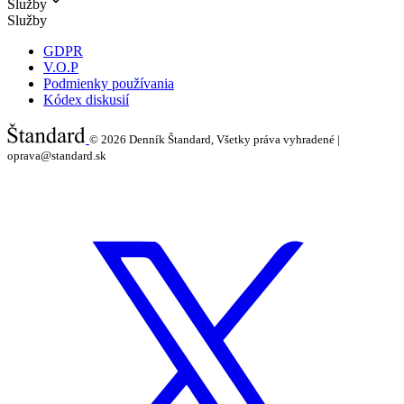
Služby
Služby
GDPR
V.O.P
Podmienky používania
Kódex diskusií
© 2026
Denník Štandard, Všetky práva vyhradené |
oprava@standard.sk