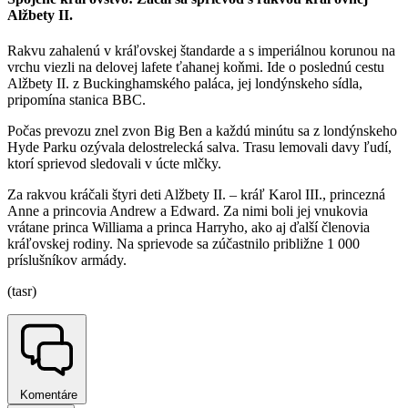
Alžbety II.
Rakvu zahalenú v kráľovskej štandarde a s imperiálnou korunou na
vrchu viezli na delovej lafete ťahanej koňmi. Ide o poslednú cestu
Alžbety II. z Buckinghamského paláca, jej londýnskeho sídla,
pripomína stanica BBC.
Počas prevozu znel zvon Big Ben a každú minútu sa z londýnskeho
Hyde Parku ozývala delostrelecká salva. Trasu lemovali davy ľudí,
ktorí sprievod sledovali v úcte mlčky.
Za rakvou kráčali štyri deti Alžbety II. – kráľ Karol III., princezná
Anne a princovia Andrew a Edward. Za nimi boli jej vnukovia
vrátane princa Williama a princa Harryho, ako aj ďalší členovia
kráľovskej rodiny. Na sprievode sa zúčastnilo približne 1 000
príslušníkov armády.
(tasr)
Komentáre