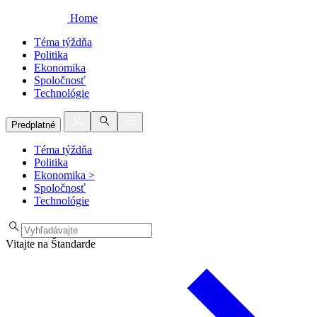
Home
Téma týždňa
Politika
Ekonomika
Spoločnosť
Technológie
Predplatné
Téma týždňa
Politika
Ekonomika
>
Spoločnosť
Technológie
Vitajte na Štandarde