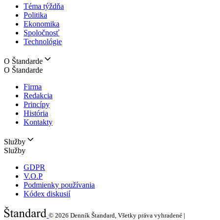
Téma týždňa
Politika
Ekonomika
Spoločnosť
Technológie
O Štandarde
O Štandarde
Firma
Redakcia
Princípy
História
Kontakty
Služby
Služby
GDPR
V.O.P
Podmienky používania
Kódex diskusií
© 2026
Denník Štandard, Všetky práva vyhradené |