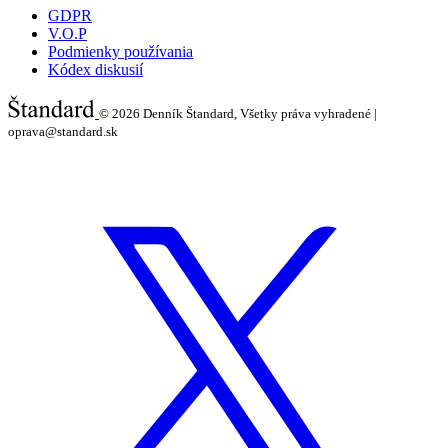
GDPR
V.O.P
Podmienky používania
Kódex diskusií
© 2026
Denník Štandard, Všetky práva vyhradené |
oprava@standard.sk