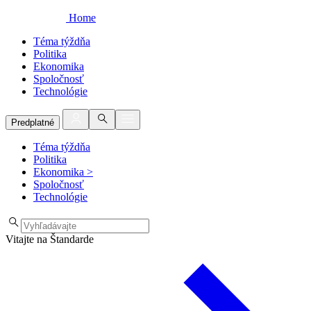
Home
Téma týždňa
Politika
Ekonomika
Spoločnosť
Technológie
Predplatné
Téma týždňa
Politika
Ekonomika
>
Spoločnosť
Technológie
Vitajte na Štandarde