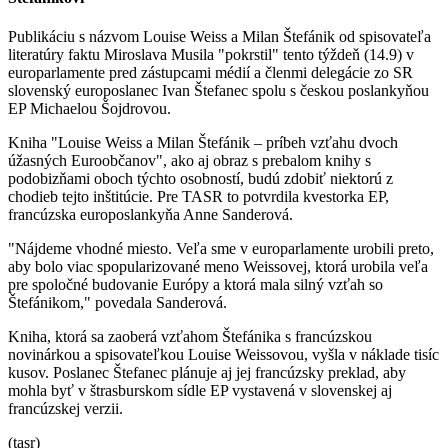
Publikáciu s názvom Louise Weiss a Milan Štefánik od spisovateľa
literatúry faktu Miroslava Musila "pokrstil" tento týždeň (14.9) v
europarlamente pred zástupcami médií a členmi delegácie zo SR
slovenský europoslanec Ivan Štefanec spolu s českou poslankyňou
EP Michaelou Šojdrovou.
Kniha "Louise Weiss a Milan Štefánik – príbeh vzťahu dvoch
úžasných Euroobčanov", ako aj obraz s prebalom knihy s
podobizňami oboch týchto osobností, budú zdobiť niektorú z
chodieb tejto inštitúcie. Pre TASR to potvrdila kvestorka EP,
francúzska europoslankyňa Anne Sanderová.
"Nájdeme vhodné miesto. Veľa sme v europarlamente urobili preto,
aby bolo viac spopularizované meno Weissovej, ktorá urobila veľa
pre spoločné budovanie Európy a ktorá mala silný vzťah so
Štefánikom," povedala Sanderová.
Kniha, ktorá sa zaoberá vzťahom Štefánika s francúzskou
novinárkou a spisovateľkou Louise Weissovou, vyšla v náklade tisíc
kusov. Poslanec Štefanec plánuje aj jej francúzsky preklad, aby
mohla byť v štrasburskom sídle EP vystavená v slovenskej aj
francúzskej verzii.
(tasr)