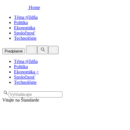
Home
Téma týždňa
Politika
Ekonomika
Spoločnosť
Technológie
Predplatné
Téma týždňa
Politika
Ekonomika
>
Spoločnosť
Technológie
Vitajte na Štandarde