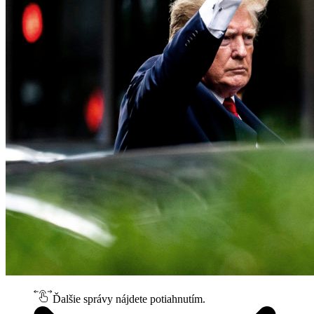
Ďalšie správy nájdete potiahnutím.