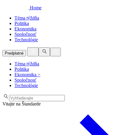
Home
Téma týždňa
Politika
Ekonomika
Spoločnosť
Technológie
Predplatné
Téma týždňa
Politika
Ekonomika
>
Spoločnosť
Technológie
Vitajte na Štandarde