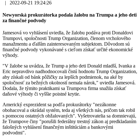
|
2022-09-21 19:24:26
Newyorská prokurátorka podala žalobu na Trumpa a jeho deti
za finančné podvody
Jamesová vo vyhlásení uviedla, že žalobu podáva proti Donaldovi
Trumpovi, spoločnosti Trump Organization, členom vrcholového
manažmentu a ďalším zainteresovaným subjektom. Dôvodom sú
finančné podvody vykonávané s cieľom získať určité ekonomické
výhody.
"V žalobe sa uvádza, že Trump a jeho deti Donald mladší, Ivanka a
Eric nepravdivo nadhodnocovali čistú hodnotu Trump Organization,
aby získali od bánk pôžičky za lepších podmienok, na aké by
spoločnosť za bežných okolností nemala nárok," uviedla Jamesová.
Dodala, že týmito praktikami sa Trumpova firma snažila získať
daňové výhody či vyššie poistné krytie.
Americký exprezident sa podľa prokurátorky "nezákonne
obohacoval a okrádal systém, teda aj všetkých nás, pričom tak robil
s pomocou ostatných obžalovaných". Vyšetrovatelia sa domnievajú,
že Trumpove činy "porušili federálny trestný zákon aj predkladaním
falošných vyhlásení finančným inštitúciám a bankovými
podvodmi".