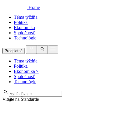
Home
Téma týždňa
Politika
Ekonomika
Spoločnosť
Technológie
Predplatné
Téma týždňa
Politika
Ekonomika
>
Spoločnosť
Technológie
Vitajte na Štandarde