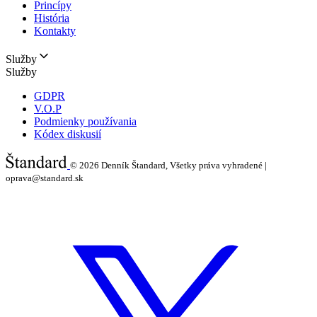
Princípy
História
Kontakty
Služby
Služby
GDPR
V.O.P
Podmienky používania
Kódex diskusií
© 2026
Denník Štandard, Všetky práva vyhradené |
oprava@standard.sk