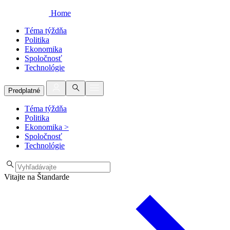
Home
Téma týždňa
Politika
Ekonomika
Spoločnosť
Technológie
Predplatné
Téma týždňa
Politika
Ekonomika
>
Spoločnosť
Technológie
Vitajte na Štandarde