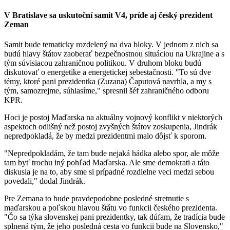
V Bratislave sa uskutoční samit V4, príde aj český prezident
Zeman
Samit bude tematicky rozdelený na dva bloky. V jednom z nich sa
budú hlavy štátov zaoberať bezpečnostnou situáciou na Ukrajine a s
tým súvisiacou zahraničnou politikou. V druhom bloku budú
diskutovať o energetike a energetickej sebestačnosti. "To sú dve
témy, ktoré pani prezidentka (Zuzana) Čaputová navrhla, a my s
tým, samozrejme, súhlasíme," spresnil šéf zahraničného odboru
KPR.
Hoci je postoj Maďarska na aktuálny vojnový konflikt v niektorých
aspektoch odlišný než postoj zvyšných štátov zoskupenia, Jindrák
nepredpokladá, že by medzi prezidentmi malo dôjsť k sporom.
"Nepredpokladám, že tam bude nejaká hádka alebo spor, ale môže
tam byť trochu iný pohľad Maďarska. Ale sme demokrati a táto
diskusia je na to, aby sme si prípadné rozdielne veci medzi sebou
povedali," dodal Jindrák.
Pre Zemana to bude pravdepodobne posledné stretnutie s
maďarskou a poľskou hlavou štátu vo funkcii českého prezidenta.
"Čo sa týka slovenskej pani prezidentky, tak dúfam, že tradícia bude
splnená tým, že jeho posledná cesta vo funkcii bude na Slovensko,"