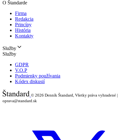
O Štandarde
Firma
Redakcia
Princípy
História
Kontakty
Služby
Služby
GDPR
V.O.P
Podmienky používania
Kódex diskusií
© 2026
Denník Štandard, Všetky práva vyhradené |
oprava@standard.sk