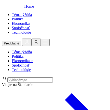
Home
Téma týždňa
Politika
Ekonomika
Spoločnosť
Technológie
Predplatné
Téma týždňa
Politika
Ekonomika
>
Spoločnosť
Technológie
Vitajte na Štandarde