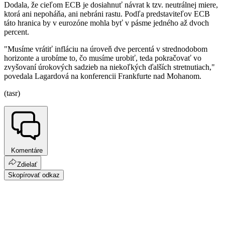
Dodala, že cieľom ECB je dosiahnuť návrat k tzv. neutrálnej miere,
ktorá ani nepoháňa, ani nebráni rastu. Podľa predstaviteľov ECB
táto hranica by v eurozóne mohla byť v pásme jedného až dvoch
percent.
"Musíme vrátiť infláciu na úroveň dve percentá v strednodobom
horizonte a urobíme to, čo musíme urobiť, teda pokračovať vo
zvyšovaní úrokových sadzieb na niekoľkých ďalších stretnutiach,"
povedala Lagardová na konferencii Frankfurte nad Mohanom.
(tasr)
Komentáre
Zdielať
Skopírovať odkaz