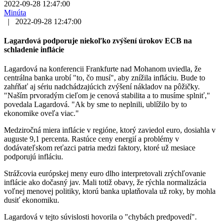
2022-09-28 12:47:00
Minúta
|
2022-09-28 12:47:00
Lagardová podporuje niekoľko zvýšení úrokov ECB na
schladenie inflácie
Lagardová na konferencii Frankfurte nad Mohanom uviedla, že
centrálna banka urobí "to, čo musí", aby znížila infláciu. Bude to
zahŕňať aj sériu nadchádzajúcich zvýšení nákladov na pôžičky.
"Naším prvoradým cieľom je cenová stabilita a to musíme splniť,"
povedala Lagardová. "Ak by sme to neplnili, ublížilo by to
ekonomike oveľa viac."
Medziročná miera inflácie v regióne, ktorý zaviedol euro, dosiahla v
auguste 9,1 percenta. Rastúce ceny energií a problémy v
dodávateľskom reťazci patria medzi faktory, ktoré už mesiace
podporujú infláciu.
Strážcovia európskej meny euro dlho interpretovali zrýchľovanie
inflácie ako dočasný jav. Mali totiž obavy, že rýchla normalizácia
voľnej menovej politiky, ktorú banka uplatňovala už roky, by mohla
dusiť ekonomiku.
Lagardová v tejto súvislosti hovorila o "chybách predpovedí".