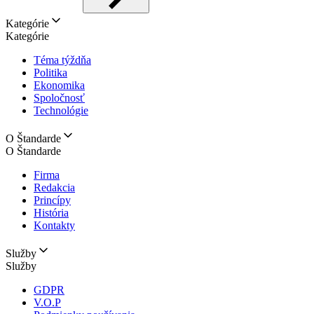
Kategórie
Kategórie
Téma týždňa
Politika
Ekonomika
Spoločnosť
Technológie
O Štandarde
O Štandarde
Firma
Redakcia
Princípy
História
Kontakty
Služby
Služby
GDPR
V.O.P