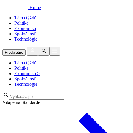
Home
Téma týždňa
Politika
Ekonomika
Spoločnosť
Technológie
Predplatné
Téma týždňa
Politika
Ekonomika
>
Spoločnosť
Technológie
Vitajte na Štandarde