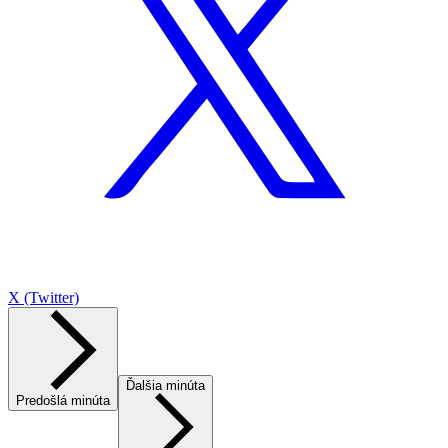
X (Twitter)
Ďalšia minúta
Predošlá minúta