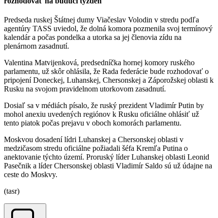
rozhodovať na budúci týždeň
Predseda ruskej Štátnej dumy Viačeslav Volodin v stredu podľa
agentúry TASS uviedol, že dolná komora pozmenila svoj termínový
kalendár a počas pondelka a utorka sa jej členovia zídu na
plenárnom zasadnutí.
Valentina Matvijenková, predsedníčka hornej komory ruského
parlamentu, už skôr ohlásila, že Rada federácie bude rozhodovať o
pripojení Doneckej, Luhanskej, Chersonskej a Záporožskej oblasti k
Rusku na svojom pravidelnom utorkovom zasadnutí.
Dosiaľ sa v médiách písalo, že ruský prezident Vladimír Putin by
mohol anexiu uvedených regiónov k Rusku oficiálne ohlásiť už
tento piatok počas prejavu v oboch komorách parlamentu.
Moskvou dosadení lídri Luhanskej a Chersonskej oblasti v
medzičasom stredu oficiálne požiadali šéfa Kremľa Putina o
anektovanie týchto území. Proruský líder Luhanskej oblasti Leonid
Pasečnik a líder Chersonskej oblasti Vladimír Saldo sú už údajne na
ceste do Moskvy.
(tasr)