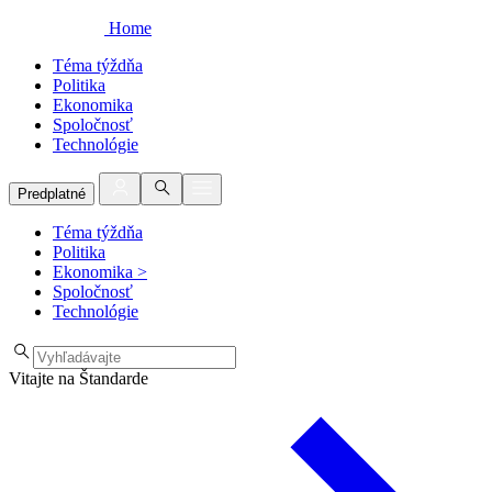
Home
Téma týždňa
Politika
Ekonomika
Spoločnosť
Technológie
Predplatné
Téma týždňa
Politika
Ekonomika
>
Spoločnosť
Technológie
Vitajte na Štandarde