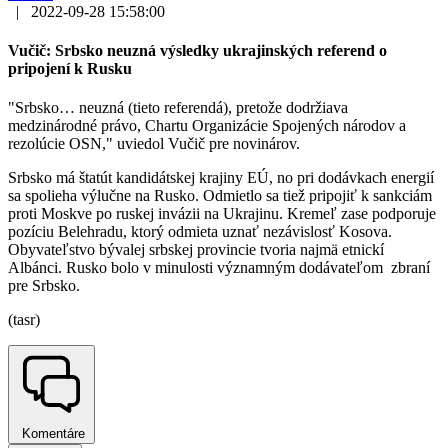
|
2022-09-28 15:58:00
Vučič: Srbsko neuzná výsledky ukrajinských referend o
pripojení k Rusku
"Srbsko… neuzná (tieto referendá), pretože dodržiava
medzinárodné právo, Chartu Organizácie Spojených národov a
rezolúcie OSN," uviedol Vučič pre novinárov.
Srbsko má štatút kandidátskej krajiny EÚ, no pri dodávkach energií
sa spolieha výlučne na Rusko. Odmietlo sa tiež pripojiť k sankciám
proti Moskve po ruskej invázii na Ukrajinu. Kremeľ zase podporuje
pozíciu Belehradu, ktorý odmieta uznať nezávislosť Kosova.
Obyvateľstvo bývalej srbskej provincie tvoria najmä etnickí
Albánci. Rusko bolo v minulosti významným dodávateľom zbraní
pre Srbsko.
(tasr)
Komentáre