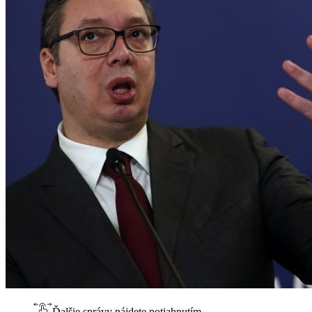
Ďalšie správy nájdete potiahnutím.