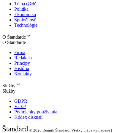
Téma týždňa
Politika
Ekonomika
Spoločnosť
Technológie
O Štandarde
O Štandarde
Firma
Redakcia
Princípy
História
Kontakty
Služby
Služby
GDPR
V.O.P
Podmienky používania
Kódex diskusií
© 2026
Denník Štandard, Všetky práva vyhradené |