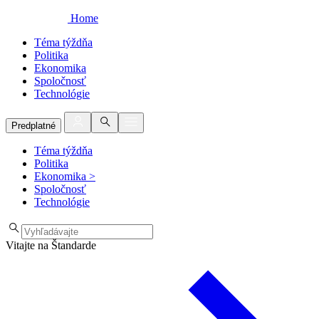
Home
Téma týždňa
Politika
Ekonomika
Spoločnosť
Technológie
Predplatné
Téma týždňa
Politika
Ekonomika
>
Spoločnosť
Technológie
Vitajte na Štandarde