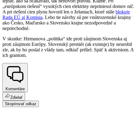
lepšie, ako sa očakávalo, tak nehovorí pravdu. Klame. Pri
„európskom riešení“ vysokých cien elektriny nepriniesol domov nič.
A pri riešení cien plynu hovoril len o želaniach, ktoré stále
blokuje
Rada EÚ aj Komisia
. Lebo tie návrhy sú pre vnútrozemské krajiny
ako Česko, Maďarsko a Slovensko krajne nezodpovedné a
nepriechodné.
V skratke: Hirmanova „politika“ ide proti záujmom Slovenska aj
proti záujmom Európy. Slovenský premiér (ak existuje) by neurobil
zle, ak by ho poslal z vlády tam, odkiaľ prišiel. Späť k aktivistom. A
ich grantom.
Komentáre
Zdielať
Skopírovať odkaz