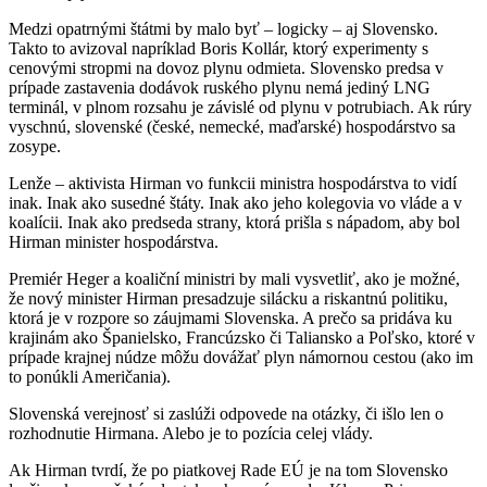
Medzi opatrnými štátmi by malo byť – logicky – aj Slovensko.
Takto to avizoval napríklad Boris Kollár, ktorý experimenty s
cenovými stropmi na dovoz plynu odmieta. Slovensko predsa v
prípade zastavenia dodávok ruského plynu nemá jediný LNG
terminál, v plnom rozsahu je závislé od plynu v potrubiach. Ak rúry
vyschnú, slovenské (české, nemecké, maďarské) hospodárstvo sa
zosype.
Lenže – aktivista Hirman vo funkcii ministra hospodárstva to vidí
inak. Inak ako susedné štáty. Inak ako jeho kolegovia vo vláde a v
koalícii. Inak ako predseda strany, ktorá prišla s nápadom, aby bol
Hirman minister hospodárstva.
Premiér Heger a koaliční ministri by mali vysvetliť, ako je možné,
že nový minister Hirman presadzuje silácku a riskantnú politiku,
ktorá je v rozpore so záujmami Slovenska. A prečo sa pridáva ku
krajinám ako Španielsko, Francúzsko či Taliansko a Poľsko, ktoré v
prípade krajnej núdze môžu dovážať plyn námornou cestou (ako im
to ponúkli Američania).
Slovenská verejnosť si zaslúži odpovede na otázky, či išlo len o
rozhodnutie Hirmana. Alebo je to pozícia celej vlády.
Ak Hirman tvrdí, že po piatkovej Rade EÚ je na tom Slovensko