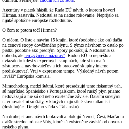
odmietli. Presnejšie:
zhodili ich zo stola
.
Agentúry v piatok hlásili, že Rada EÚ návrh, o ktorom hovorí
Hirman, zastavila. Nedostal sa na riadne rokovanie. Neprijalo sa
nijaké spoločné európske rozhodnutie.
O čom to potom točí Hirman?
O ničom. O liste a návrhu 15 krajín, ktoré (podobne ako on) tlačia
na cenové stropy dovážaného plynu. S týmto návrhom to ostalo po
piatku podobne ako predtým. Spory pokračujú. Nedosiahla sa
dohoda, ale
len „výmena názorov“
. Radou EÚ to neprešlo a
uviazalo to kdesi v expertných skupinách, kde si to majú
zástupcovia navrhovateľov a ich pracovné skupiny interne
prediskutovať. Vraj v expresnom tempe. Výsledný návrh potom
„zváži“ Európska komisia.
Mimochodom, medzi štátmi, ktoré presadzujú tento riskantný ťah,
sú napríklad Španielsko s Portugalskom, ktoré ruský plyn priamo
nedovážajú a nie sú od neho existenčne závislé. Ďalšími smelými
navrhovateľmi sú štáty, v ktorých majú silné slovo atlantisti
(dosluhujúca Draghiho vláda v Taliansku).
Na druhej strane: návrh blokovali a blokujú Nemci, Česi, Maďari a
ďalšie stredoeurópske štáty, ktoré sú existenčne závislé od dovozu
ruského plynu.