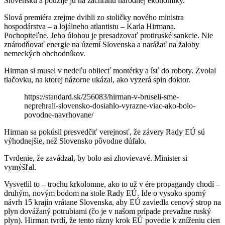
Slovensku a použije ju na záchranu národnej ekonomiky.
Slová premiéra zrejme dvihli zo stoličky nového ministra
hospodárstva – a lojálneho atlantistu – Karla Hirmana.
Pochopiteľne. Jeho úlohou je presadzovať protiruské sankcie. Nie
znárodňovať energie na území Slovenska a narážať na žaloby
nemeckých obchodníkov.
Hirman si musel v nedeľu obliecť montérky a ísť do roboty. Zvolal
tlačovku, na ktorej názorne ukázal, ako vyzerá spin doktor.
https://standard.sk/256083/hirman-v-bruseli-sme-
neprehrali-slovensko-dosiahlo-vyrazne-viac-ako-bolo-
povodne-navrhovane/
Hirman sa pokúsil presvedčiť verejnosť, že závery Rady EÚ sú
výhodnejšie, než Slovensko pôvodne dúfalo.
Tvrdenie, že zavádzal, by bolo asi zhovievavé. Minister si
vymýšľal.
Vysvetlil to – trochu krkolomne, ako to už v ére propagandy chodí –
druhým, novým bodom na stole Rady EÚ. Ide o vysoko sporný
návrh 15 krajín vrátane Slovenska, aby EÚ zaviedla cenový strop na
plyn dovážaný potrubiami (čo je v našom prípade prevažne ruský
plyn). Hirman tvrdí, že tento rázny krok EÚ povedie k zníženiu cien