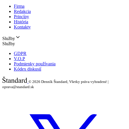
Firma
Redakcia
Princípy
História
Kontakty
Služby
Služby
GDPR
V.O.P
Podmienky používania
Kódex diskusií
© 2026
Denník Štandard, Všetky práva vyhradené |
oprava@standard.sk