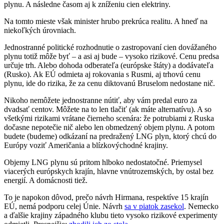
plynu. A následne časom aj k zníženiu cien elektriny.
Na tomto mieste však minister hrubo prekrúca realitu. A hneď na
niekoľkých úrovniach.
Jednostranné politické rozhodnutie o zastropovaní cien dovážaného
plynu totiž môže byť – a asi aj bude – vysoko rizikové. Cenu predsa
určuje trh. Alebo dohoda odberateľa (európske štáty) a dodávateľa
(Rusko). Ak EÚ odmieta aj rokovania s Rusmi, aj trhovú cenu
plynu, ide do rizika, že za cenu diktovanú Bruselom nedostane nič.
Nikoho nemôžete jednostranne nútiť, aby vám predal euro za
dvadsať centov. Môžete na to len tlačiť (ak máte alternatívu). A so
všetkými rizikami vrátane čierneho scenára: že potrubiami z Ruska
dočasne nepotečie nič alebo len obmedzený objem plynu. A potom
budete (budeme) odkázaní na predražený LNG plyn, ktorý chcú do
Európy voziť Američania a blízkovýchodné krajiny.
Objemy LNG plynu sú pritom hlboko nedostatočné. Priemysel
viacerých európskych krajín, hlavne vnútrozemských, by ostal bez
energií. A domácnosti tiež.
To je napokon dôvod, prečo návrh Hirmana, respektíve 15 krajín
EÚ, nemá podporu celej Únie. Návrh
sa v piatok zasekol
. Nemecko
a ďalšie krajiny západného klubu tieto vysoko rizikové experimenty