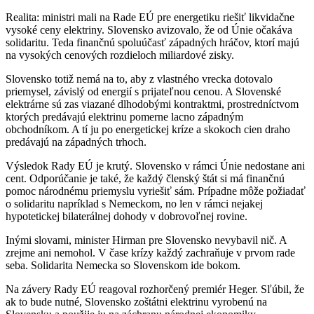
Realita: ministri mali na Rade EÚ pre energetiku riešiť likvidačne
vysoké ceny elektriny. Slovensko avizovalo, že od Únie očakáva
solidaritu. Teda finančnú spoluúčasť západných hráčov, ktorí majú
na vysokých cenových rozdieloch miliardové zisky.
Slovensko totiž nemá na to, aby z vlastného vrecka dotovalo
priemysel, závislý od energií s prijateľnou cenou. A Slovenské
elektrárne sú zas viazané dlhodobými kontraktmi, prostredníctvom
ktorých predávajú elektrinu pomerne lacno západným
obchodníkom. A tí ju po energetickej kríze a skokoch cien draho
predávajú na západných trhoch.
Výsledok Rady EÚ je krutý. Slovensko v rámci Únie nedostane ani
cent. Odporúčanie je také, že každý členský štát si má finančnú
pomoc národnému priemyslu vyriešiť sám. Prípadne môže požiadať
o solidaritu napríklad s Nemeckom, no len v rámci nejakej
hypotetickej bilaterálnej dohody v dobrovoľnej rovine.
Inými slovami, minister Hirman pre Slovensko nevybavil nič. A
zrejme ani nemohol. V čase krízy každý zachraňuje v prvom rade
seba. Solidarita Nemecka so Slovenskom ide bokom.
Na závery Rady EÚ reagoval rozhorčený premiér Heger. Sľúbil, že
ak to bude nutné, Slovensko zoštátni elektrinu vyrobenú na