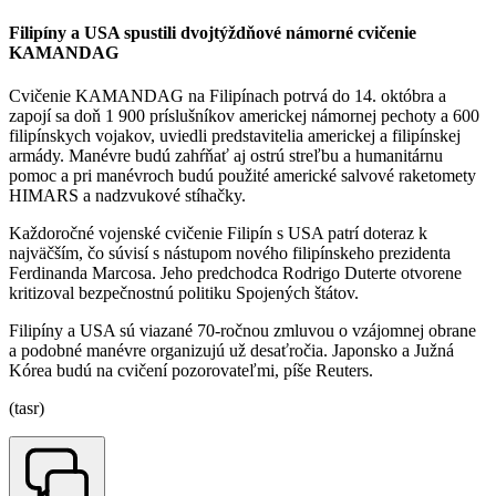
Filipíny a USA spustili dvojtýždňové námorné cvičenie
KAMANDAG
Cvičenie KAMANDAG na Filipínach potrvá do 14. októbra a
zapojí sa doň 1 900 príslušníkov americkej námornej pechoty a 600
filipínskych vojakov, uviedli predstavitelia americkej a filipínskej
armády. Manévre budú zahŕňať aj ostrú streľbu a humanitárnu
pomoc a pri manévroch budú použité americké salvové raketomety
HIMARS a nadzvukové stíhačky.
Každoročné vojenské cvičenie Filipín s USA patrí doteraz k
najväčším, čo súvisí s nástupom nového filipínskeho prezidenta
Ferdinanda Marcosa. Jeho predchodca Rodrigo Duterte otvorene
kritizoval bezpečnostnú politiku Spojených štátov.
Filipíny a USA sú viazané 70-ročnou zmluvou o vzájomnej obrane
a podobné manévre organizujú už desaťročia. Japonsko a Južná
Kórea budú na cvičení pozorovateľmi, píše Reuters.
(tasr)