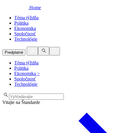
Home
Téma týždňa
Politika
Ekonomika
Spoločnosť
Technológie
Predplatné
Téma týždňa
Politika
Ekonomika
>
Spoločnosť
Technológie
Vitajte na Štandarde