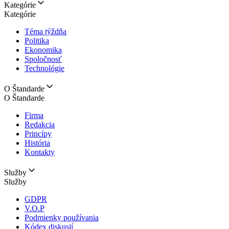
Kategórie
Kategórie
Téma týždňa
Politika
Ekonomika
Spoločnosť
Technológie
O Štandarde
O Štandarde
Firma
Redakcia
Princípy
História
Kontakty
Služby
Služby
GDPR
V.O.P
Podmienky používania
Kódex diskusií