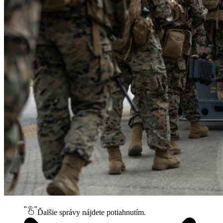
Ďalšie správy nájdete potiahnutím.