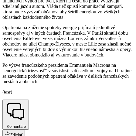
finančných výhod pre tých, ktorí na cestu do práce využívajú
zdieľanú jazdu autom. Vláda tiež spustí komunikačnú kampaň,
ktorá bude vyzývať občanov, aby šetrili energiou vo všetkých
oblastiach každodenného života.
Opatrenia na zníženie spotreby energie prijímajú jednotlivé
samosprávy aj v iných častiach Francúzska. V Paríži skrátili dobu
osvetlenia Eiffelovej veže, múzea Louvre, zámku Versailles či
obchodov na ulici Champs-Élysées, v meste Lille zasa zhasli nočné
osvetlenie verejných budov s výnimkou hlavného námestia a opery.
Viacero miest obmedzilo aj vykurovanie v budovách.
Po výzve francúzskeho prezidenta Emmanuela Macrona na
"energetickú triezvosť" v súvislosti s dôsledkami vojny na Ukrajine
sa zavedenie podobných opatrení očakáva v ďalších francúzskych
mestách a obciach.
(tasr)
Komentáre
Zdielať