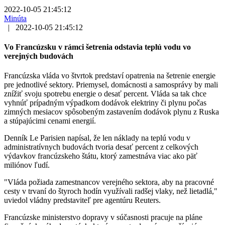
2022-10-05 21:45:12
Minúta
|
2022-10-05 21:45:12
Vo Francúzsku v rámci šetrenia odstavia teplú vodu vo
verejných budovách
Francúzska vláda vo štvrtok predstaví opatrenia na šetrenie energie
pre jednotlivé sektory. Priemysel, domácnosti a samosprávy by mali
znížiť svoju spotrebu energie o desať percent. Vláda sa tak chce
vyhnúť prípadným výpadkom dodávok elektriny či plynu počas
zimných mesiacov spôsobeným zastavením dodávok plynu z Ruska
a stúpajúcimi cenami energií.
Denník Le Parisien napísal, že len náklady na teplú vodu v
administratívnych budovách tvoria desať percent z celkových
výdavkov francúzskeho štátu, ktorý zamestnáva viac ako päť
miliónov ľudí.
"Vláda požiada zamestnancov verejného sektora, aby na pracovné
cesty v trvaní do štyroch hodín využívali radšej vlaky, než lietadlá,"
uviedol vládny predstaviteľ pre agentúru Reuters.
Francúzske ministerstvo dopravy v súčasnosti pracuje na pláne