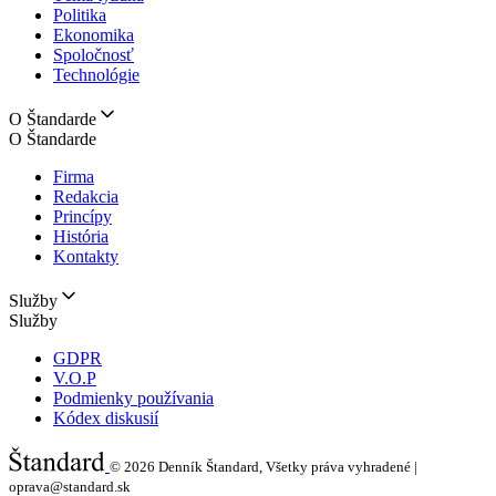
Politika
Ekonomika
Spoločnosť
Technológie
O Štandarde
O Štandarde
Firma
Redakcia
Princípy
História
Kontakty
Služby
Služby
GDPR
V.O.P
Podmienky používania
Kódex diskusií
© 2026
Denník Štandard, Všetky práva vyhradené |
oprava@standard.sk