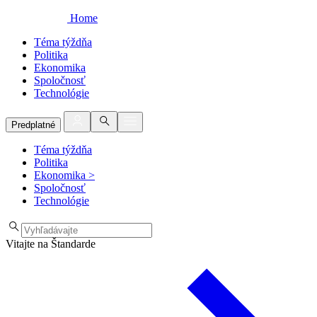
Home
Téma týždňa
Politika
Ekonomika
Spoločnosť
Technológie
Predplatné
Téma týždňa
Politika
Ekonomika
>
Spoločnosť
Technológie
Vitajte na Štandarde