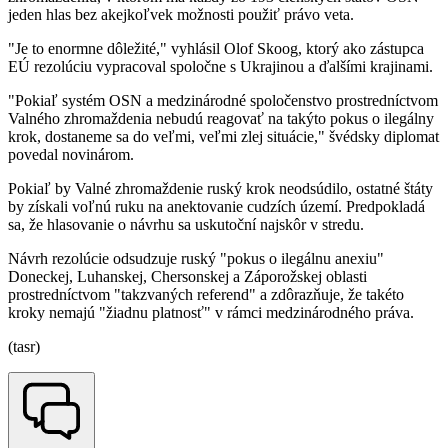
jeden hlas bez akejkoľvek možnosti použiť právo veta.
"Je to enormne dôležité," vyhlásil Olof Skoog, ktorý ako zástupca
EÚ rezolúciu vypracoval spoločne s Ukrajinou a ďalšími krajinami.
"Pokiaľ systém OSN a medzinárodné spoločenstvo prostredníctvom
Valného zhromaždenia nebudú reagovať na takýto pokus o ilegálny
krok, dostaneme sa do veľmi, veľmi zlej situácie," švédsky diplomat
povedal novinárom.
Pokiaľ by Valné zhromaždenie ruský krok neodsúdilo, ostatné štáty
by získali voľnú ruku na anektovanie cudzích území. Predpokladá
sa, že hlasovanie o návrhu sa uskutoční najskôr v stredu.
Návrh rezolúcie odsudzuje ruský "pokus o ilegálnu anexiu"
Doneckej, Luhanskej, Chersonskej a Záporožskej oblasti
prostredníctvom "takzvaných referend" a zdôrazňuje, že takéto
kroky nemajú "žiadnu platnosť" v rámci medzinárodného práva.
(tasr)