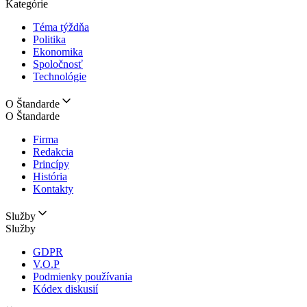
Kategórie
Téma týždňa
Politika
Ekonomika
Spoločnosť
Technológie
O Štandarde
O Štandarde
Firma
Redakcia
Princípy
História
Kontakty
Služby
Služby
GDPR
V.O.P
Podmienky používania
Kódex diskusií