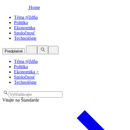
Home
Téma týždňa
Politika
Ekonomika
Spoločnosť
Technológie
Predplatné
Téma týždňa
Politika
Ekonomika
>
Spoločnosť
Technológie
Vitajte na Štandarde