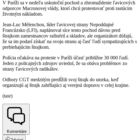
V Paríži sa v nedeľu uskutoční pochod a zhromaždenie ľavicových
odporcov Macronovej vlády, ktorí chcú protestovať proti rastúcim
životným nákladom.
Jean-Luc Mélenchon, líder ľavicovej strany Nepoddajné
Francúzsko (LFI), naplánoval síce tento pochod dávno pred
štrajkom zamestnancov rafinérií a skladov, ale organizátori dúfajú,
že sa im podarí získať na svoju stranu aj časť ľudí sympatizujúcich s
prebiehajúcim štrajkom.
Polícia očakáva na proteste v Paríži účasť približne 30 000 ľudí.
Jeden z policajných zdrojov uviedol, že sa obáva problémov zo
strany ľavicových radikálov.
Odbory CGT medzitým predĺžili svoj štrajk do utorka, keď
organizujú aj štrajk zahŕňajúci aj verejnú dopravu v celej krajine.
(tasr)
Komentáre