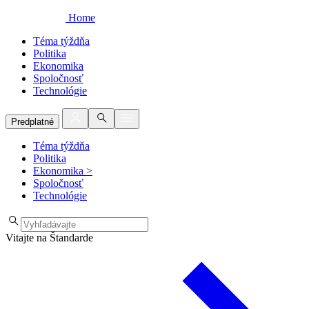
Home
Téma týždňa
Politika
Ekonomika
Spoločnosť
Technológie
Predplatné
Téma týždňa
Politika
Ekonomika
>
Spoločnosť
Technológie
Vitajte na Štandarde