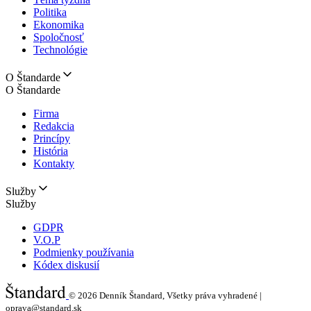
Politika
Ekonomika
Spoločnosť
Technológie
O Štandarde
O Štandarde
Firma
Redakcia
Princípy
História
Kontakty
Služby
Služby
GDPR
V.O.P
Podmienky používania
Kódex diskusií
© 2026
Denník Štandard, Všetky práva vyhradené |
oprava@standard.sk