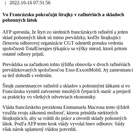
|
2022-10-16 07:31:56
Vo Francúzsku pokračujú štrajky v rafinériách a skladoch
pohonných látok
AFP spresnila, že štyri zo siedmich francúzskych rafinérií a jeden
sklad pohonných látok sú mimo prevádzky, keďže štrajkujúci
členovia odborovej organizácie CGT odmietli ponuku vedenia
spoločnosti TotalEnergies týkajúcu sa výšky miezd, ktorú pritom
ostatné odbory prijali.
Prevádzka sa začiatkom tohto týždňa obnovila v dvoch rafinériách
prevádzkovaných spoločnosťou Esso-ExxonMobil. Jej zamestnanci
sa tiež dohodli s vedením.
Štrajk zamestnancov rafinérií a skladov s pohonnými látkami si vo
Francúzsku vynútil zatvorenie mnohých čerpacích staníc a prejavil
sa prakticky vo všetkých odvetviach ekonomiky.
Vláda francúzskeho prezidenta Emmanuela Macrona tento týždeň
využila svoju zákonnú možnosť, ktorou prinútila niektorých
štrajkujúcich, aby sa vrátili do práce a otvorili sklady pohonných
látok. Podľa AFP tento krok vlády vyvolal hnev odborov. Súdy
však nárok uplatnený vládou potvrdili.