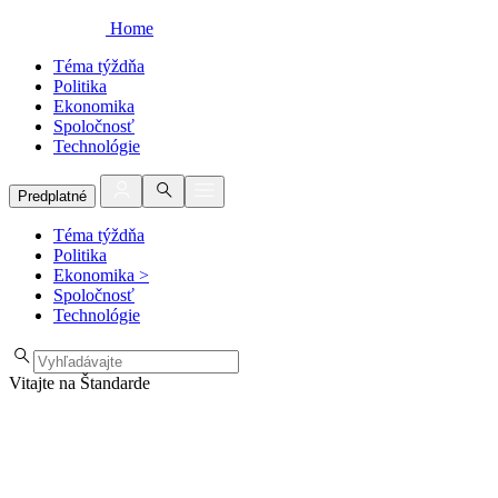
Home
Téma týždňa
Politika
Ekonomika
Spoločnosť
Technológie
Predplatné
Téma týždňa
Politika
Ekonomika
>
Spoločnosť
Technológie
Vitajte na Štandarde