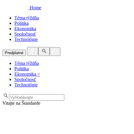
Home
Téma týždňa
Politika
Ekonomika
Spoločnosť
Technológie
Predplatné
Téma týždňa
Politika
Ekonomika
>
Spoločnosť
Technológie
Vitajte na Štandarde