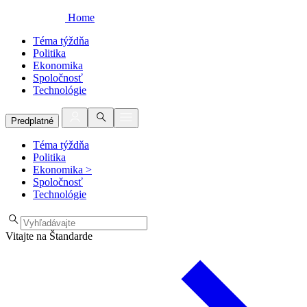
Home
Téma týždňa
Politika
Ekonomika
Spoločnosť
Technológie
Predplatné
Téma týždňa
Politika
Ekonomika
>
Spoločnosť
Technológie
Vitajte na Štandarde