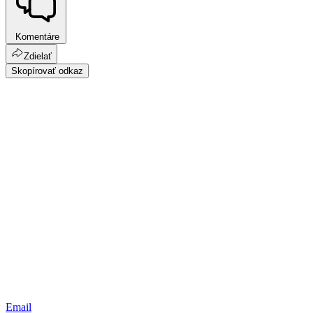
Komentáre
Zdielať
Skopírovať odkaz
Email