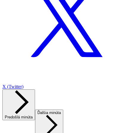
X (Twitter)
Ďalšia minúta
Predošlá minúta