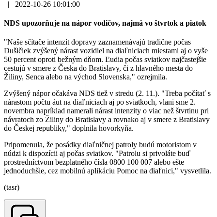
|
2022-10-26 10:01:00
NDS upozorňuje na nápor vodičov, najmä vo štvrtok a piatok
"Naše sčítače intenzít dopravy zaznamenávajú tradične počas
Dušičiek zvýšený nárast vozidiel na diaľniciach miestami aj o vyše
50 percent oproti bežným dňom. Ľudia počas sviatkov najčastejšie
cestujú v smere z Česka do Bratislavy, či z hlavného mesta do
Žiliny, Senca alebo na východ Slovenska," ozrejmila.
Zvýšený nápor očakáva NDS tiež v stredu (2. 11.). "Treba počítať s
nárastom počtu áut na diaľniciach aj po sviatkoch, vlani sme 2.
novembra napríklad namerali nárast intenzity o viac než štvrtinu pri
návratoch zo Žiliny do Bratislavy a rovnako aj v smere z Bratislavy
do Českej republiky," doplnila hovorkyňa.
Pripomenula, že posádky diaľničnej patroly budú motoristom v
núdzi k dispozícii aj počas sviatkov. "Patrolu si privoláte buď
prostredníctvom bezplatného čísla 0800 100 007 alebo ešte
jednoduchšie, cez mobilnú aplikáciu Pomoc na diaľnici," vysvetlila.
(tasr)