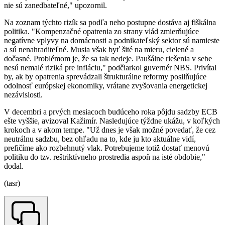
nie sú zanedbateľné," upozornil.
Na zoznam týchto rizík sa podľa neho postupne dostáva aj fiškálna
politika. "Kompenzačné opatrenia zo strany vlád zmierňujúce
negatívne vplyvy na domácnosti a podnikateľský sektor sú namieste
a sú nenahraditeľné. Musia však byť šité na mieru, cielené a
dočasné. Problémom je, že sa tak nedeje. Paušálne riešenia v sebe
nesú nemalé riziká pre infláciu," podčiarkol guvernér NBS. Privítal
by, ak by opatrenia sprevádzali štrukturálne reformy posilňujúce
odolnosť európskej ekonomiky, vrátane zvyšovania energetickej
nezávislosti.
V decembri a prvých mesiacoch budúceho roka pôjdu sadzby ECB
ešte vyššie, avizoval Kažimír. Nasledujúce týždne ukážu, v koľkých
krokoch a v akom tempe. "Už dnes je však možné povedať, že cez
neutrálnu sadzbu, bez ohľadu na to, kde ju kto aktuálne vidí,
prefičíme ako rozbehnutý vlak. Potrebujeme totiž dostať menovú
politiku do tzv. reštriktívneho prostredia aspoň na isté obdobie,"
dodal.
(tasr)