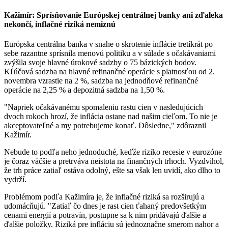
Kažimír: Sprísňovanie Európskej centrálnej banky ani zďaleka
nekončí, inflačné riziká nemiznú
Európska centrálna banka v snahe o skrotenie inflácie tretíkrát po
sebe razantne sprísnila menovú politiku a v súlade s očakávaniami
zvýšila svoje hlavné úrokové sadzby o 75 bázických bodov.
Kľúčová sadzba na hlavné refinančné operácie s platnosťou od 2.
novembra vzrastie na 2 %, sadzba na jednodňové refinančné
operácie na 2,25 % a depozitná sadzba na 1,50 %.
"Napriek očakávanému spomaleniu rastu cien v nasledujúcich
dvoch rokoch hrozí, že inflácia ostane nad našim cieľom. To nie je
akceptovateľné a my potrebujeme konať. Dôsledne," zdôraznil
Kažimír.
Nebude to podľa neho jednoduché, keďže riziko recesie v eurozóne
je čoraz väčšie a pretrváva neistota na finančných trhoch. Vyzdvihol,
že trh práce zatiaľ ostáva odolný, ešte sa však len uvidí, ako dlho to
vydrží.
Problémom podľa Kažimíra je, že inflačné riziká sa rozširujú a
udomácňujú. "Zatiaľ čo dnes je rast cien ťahaný predovšetkým
cenami energií a potravín, postupne sa k nim pridávajú ďalšie a
ďalšie položky. Riziká pre infláciu sú jednoznačne smerom nahor a