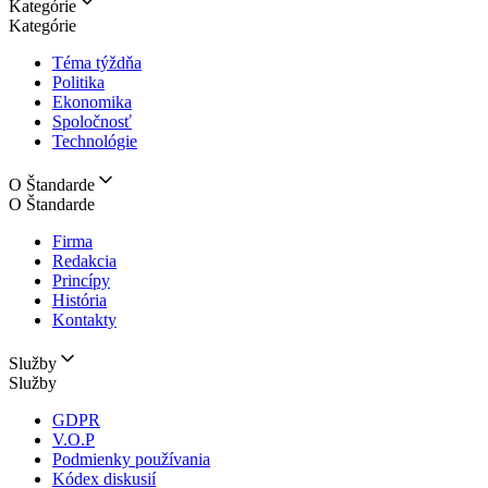
Kategórie
Kategórie
Téma týždňa
Politika
Ekonomika
Spoločnosť
Technológie
O Štandarde
O Štandarde
Firma
Redakcia
Princípy
História
Kontakty
Služby
Služby
GDPR
V.O.P
Podmienky používania
Kódex diskusií