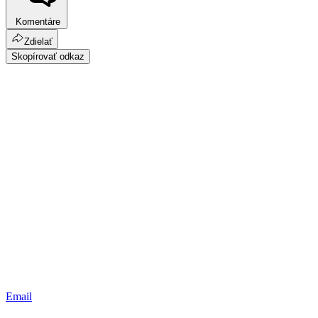
Komentáre
Zdielať
Skopírovať odkaz
Email