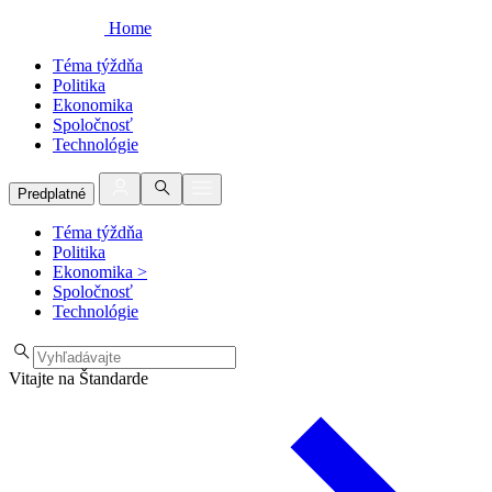
Home
Téma týždňa
Politika
Ekonomika
Spoločnosť
Technológie
Predplatné
Téma týždňa
Politika
Ekonomika
>
Spoločnosť
Technológie
Vitajte na Štandarde