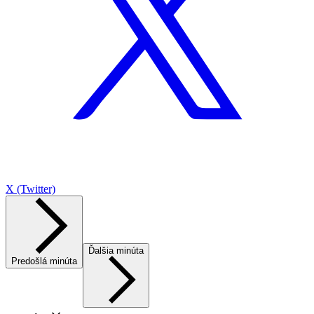
X (Twitter)
Ďalšia minúta
Predošlá minúta