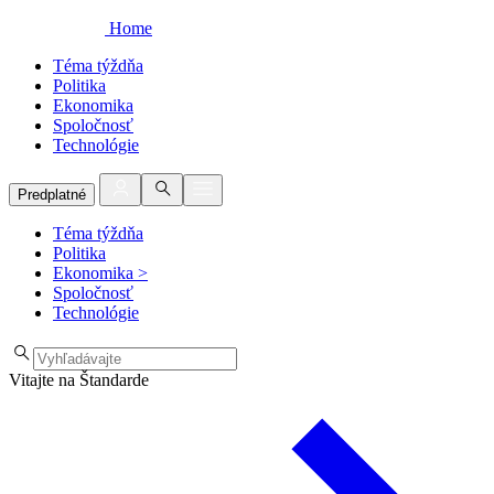
Home
Téma týždňa
Politika
Ekonomika
Spoločnosť
Technológie
Predplatné
Téma týždňa
Politika
Ekonomika
>
Spoločnosť
Technológie
Vitajte na Štandarde