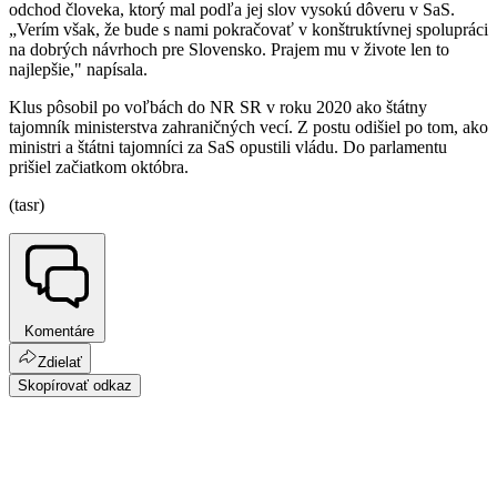
odchod človeka, ktorý mal podľa jej slov vysokú dôveru v SaS.
„Verím však, že bude s nami pokračovať v konštruktívnej spolupráci
na dobrých návrhoch pre Slovensko. Prajem mu v živote len to
najlepšie," napísala.
Klus pôsobil po voľbách do NR SR v roku 2020 ako štátny
tajomník ministerstva zahraničných vecí. Z postu odišiel po tom, ako
ministri a štátni tajomníci za SaS opustili vládu. Do parlamentu
prišiel začiatkom októbra.
(tasr)
Komentáre
Zdielať
Skopírovať odkaz