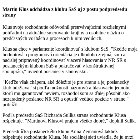
Martin Klus odchádza z klubu SaS aj z postu podpredsedu
strany
Klus svoje rozhodnutie odôvodnil pretrvávajúcimi rozdielnymi
pohľadmi na aktuálne smerovanie krajiny a osobitne otázku o
predčasných voľbách a procesoch k nim vedúcich.
Klus sa chce v parlamente koordinovať s klubom SaS. "Keďže moja
hodnotová a programová orientácia je dlhodobo zrejmá, som aj
naďalej pripravený koordinovať viaceré hlasovania v NR SR s
poslaneckým klubom SaS a pokračovať v konštruktívnej
spolupráci," uviedol poslanec v stanovisku.
"Keďže však chápem, aké dôležité je pre stranu a jej poslanecký
klub udržiavať si podľa možnosti názorovú a hlasovaciu jednotu,
ktorú mu garantovať neviem, rozhodol som sa ďalej pôsobiť ako
nezaradený poslanec NR SR a opustiť vedúce pozície v strane,"
priblížil.
Podľa predsedu SaS Richarda Sulíka strana rozhodnutie Klusa
rešpektuje. "Martinovi Klusovi prajem všetko dobré," doplnil Sulík.
Predsedníčka poslaneckého klubu Anna Zemanová taktiež
rešpektuje rozhodnutie Klusa. Na sociálnej sieti uviedla, že ju mrzí