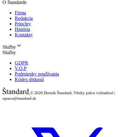
O Štandarde
Firma
Redakcia
Princípy
História
Kontakty
Služby
Služby
GDPR
V.O.P
Podmienky používania
Kódex diskusií
© 2026
Denník Štandard, Všetky práva vyhradené |
oprava@standard.sk