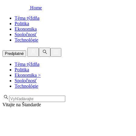
Home
Téma týždňa
Politika
Ekonomika
Spoločnosť
Technológie
Predplatné
Téma týždňa
Politika
Ekonomika
>
Spoločnosť
Technológie
Vitajte na Štandarde