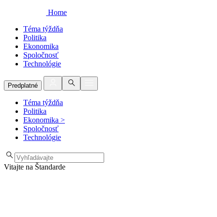
Home
Téma týždňa
Politika
Ekonomika
Spoločnosť
Technológie
Predplatné
Téma týždňa
Politika
Ekonomika
>
Spoločnosť
Technológie
Vitajte na Štandarde