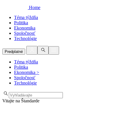
Home
Téma týždňa
Politika
Ekonomika
Spoločnosť
Technológie
Predplatné
Téma týždňa
Politika
Ekonomika
>
Spoločnosť
Technológie
Vitajte na Štandarde