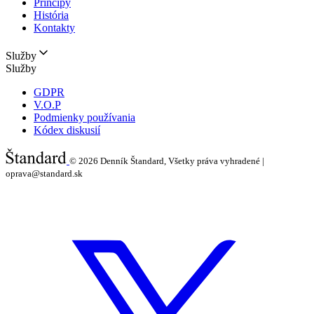
Princípy
História
Kontakty
Služby
Služby
GDPR
V.O.P
Podmienky používania
Kódex diskusií
© 2026
Denník Štandard, Všetky práva vyhradené |
oprava@standard.sk