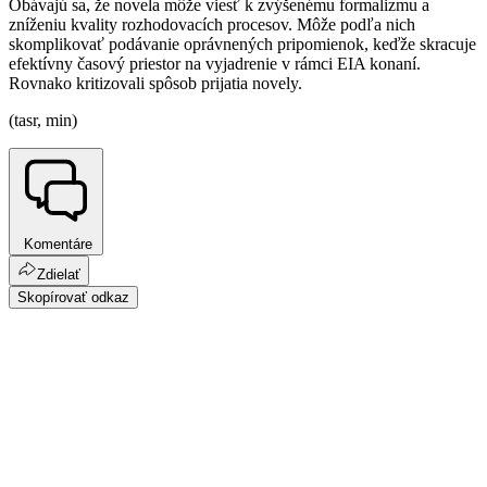
Obávajú sa, že novela môže viesť k zvýšenému formalizmu a
zníženiu kvality rozhodovacích procesov. Môže podľa nich
skomplikovať podávanie oprávnených pripomienok, keďže skracuje
efektívny časový priestor na vyjadrenie v rámci EIA konaní.
Rovnako kritizovali spôsob prijatia novely.
(tasr, min)
Komentáre
Zdielať
Skopírovať odkaz