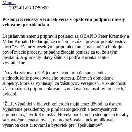
Minúta
|
2023-01-03 17:50:00
Poslanci Kremský a Kuriak veria v opätovnú podporu novely
vetovanej prezidentkou
Legislatívnu zmenu pripravili poslanci za OĽANO Peter Kremský a
Milan Kuriak. Deklarujú, že cieľom je zúžiť priestor pre aktivistov,
ktorí "zväčša nezmyselnými pripomienkami" naťahujú a blokujú
povoľovacie procesy, prípadne žiadajú peniaze za to, že s tým
prestanú. Argumenty hlavy štátu sú podľa Kuriaka ľahko
vyvrátiteľné.
"Novela zákona o EIA jednoznačne prináša spresnenie a
zjednodušenie povoľovacieho procesu. Zároveň obmedzuje
subjekty, ktoré sa vyhlasujú za 'zástupcov verejnosti', v skutočnosti
však možnosti pripomienkovania zneužívajú na osobný prospech,"
uviedol.
"Žiaľ, výpalníci v bielych golieroch majú teraz dôvod na úsmev.
Vyjadrenie prezidentky je plné ideologických a nezmyselných
argumentov," tvrdí Kremský. Novela podľa neho sleduje len to, aby
sa zbytočne nenaťahovala, nepredražovala a nekomplikovala
výstavba ciest či tovární a bytoviek pre "špekulantov".