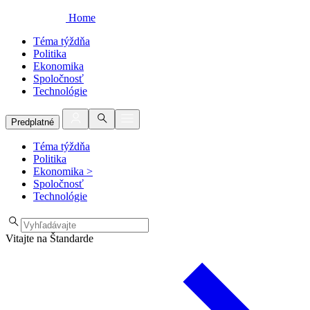
Home
Téma týždňa
Politika
Ekonomika
Spoločnosť
Technológie
Predplatné
Téma týždňa
Politika
Ekonomika
>
Spoločnosť
Technológie
Vitajte na Štandarde