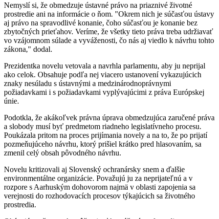
Nemyslí si, že obmedzuje ústavné právo na priaznivé životné
prostredie ani na informácie o ňom. "Okrem nich je súčasťou ústavy
aj právo na spravodlivé konanie, čoho súčasťou je konanie bez
zbytočných prieťahov. Veríme, že všetky tieto práva treba udržiavať
vo vzájomnom súlade a vyváženosti, čo nás aj viedlo k návrhu tohto
zákona," dodal.
Prezidentka novelu vetovala a navrhla parlamentu, aby ju neprijal
ako celok. Obsahuje podľa nej viacero ustanovení vykazujúcich
znaky nesúladu s ústavnými a medzinárodnoprávnymi
požiadavkami i s požiadavkami vyplývajúcimi z práva Európskej
únie.
Podotkla, že akákoľvek právna úprava obmedzujúca zaručené práva
a slobody musí byť predmetom riadneho legislatívneho procesu.
Poukázala pritom na proces prijímania novely a na to, že po prijatí
pozmeňujúceho návrhu, ktorý prišiel krátko pred hlasovaním, sa
zmenil celý obsah pôvodného návrhu.
Novelu kritizovali aj Slovenský ochranársky snem a ďalšie
environmentálne organizácie. Považujú ju za neprijateľnú a v
rozpore s Aarhuským dohovorom najmä v oblasti zapojenia sa
verejnosti do rozhodovacích procesov týkajúcich sa životného
prostredia.