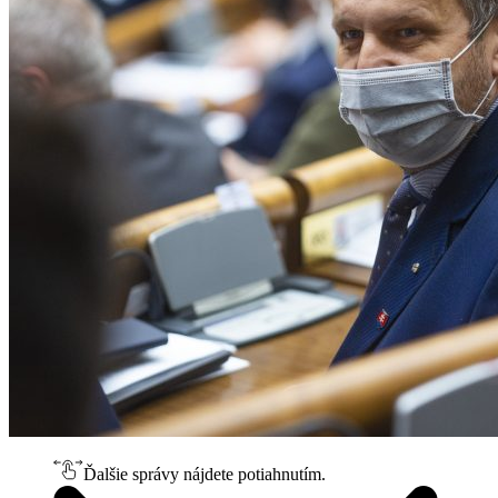
Ďalšie správy nájdete potiahnutím.