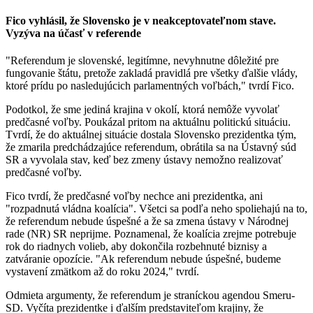
Fico vyhlásil, že Slovensko je v neakceptovateľnom stave.
Vyzýva na účasť v referende
"Referendum je slovenské, legitímne, nevyhnutne dôležité pre
fungovanie štátu, pretože zakladá pravidlá pre všetky ďalšie vlády,
ktoré prídu po nasledujúcich parlamentných voľbách," tvrdí Fico.
Podotkol, že sme jediná krajina v okolí, ktorá nemôže vyvolať
predčasné voľby. Poukázal pritom na aktuálnu politickú situáciu.
Tvrdí, že do aktuálnej situácie dostala Slovensko prezidentka tým,
že zmarila predchádzajúce referendum, obrátila sa na Ústavný súd
SR a vyvolala stav, keď bez zmeny ústavy nemožno realizovať
predčasné voľby.
Fico tvrdí, že predčasné voľby nechce ani prezidentka, ani
"rozpadnutá vládna koalícia". Všetci sa podľa neho spoliehajú na to,
že referendum nebude úspešné a že sa zmena ústavy v Národnej
rade (NR) SR neprijme. Poznamenal, že koalícia zrejme potrebuje
rok do riadnych volieb, aby dokončila rozbehnuté biznisy a
zatváranie opozície. "Ak referendum nebude úspešné, budeme
vystavení zmätkom až do roku 2024," tvrdí.
Odmieta argumenty, že referendum je straníckou agendou Smeru-
SD. Vyčíta prezidentke i ďalším predstaviteľom krajiny, že