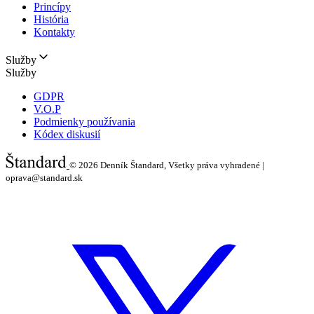
Princípy
História
Kontakty
Služby
Služby
GDPR
V.O.P
Podmienky používania
Kódex diskusií
© 2026
Denník Štandard, Všetky práva vyhradené |
oprava@standard.sk