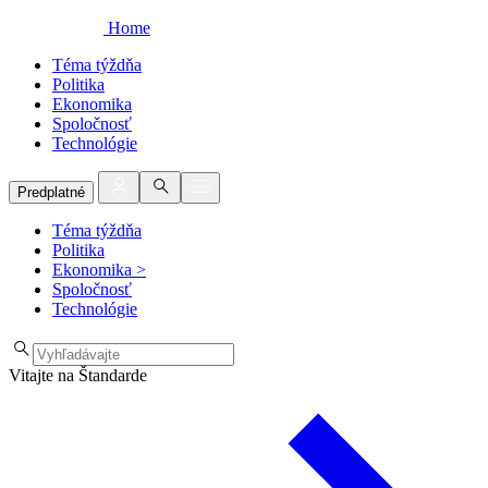
Home
Téma týždňa
Politika
Ekonomika
Spoločnosť
Technológie
Predplatné
Téma týždňa
Politika
Ekonomika
>
Spoločnosť
Technológie
Vitajte na Štandarde