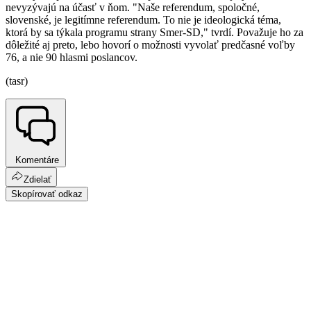
nevyzývajú na účasť v ňom. "Naše referendum, spoločné,
slovenské, je legitímne referendum. To nie je ideologická téma,
ktorá by sa týkala programu strany Smer-SD," tvrdí. Považuje ho za
dôležité aj preto, lebo hovorí o možnosti vyvolať predčasné voľby
76, a nie 90 hlasmi poslancov.
(tasr)
Komentáre
Zdielať
Skopírovať odkaz