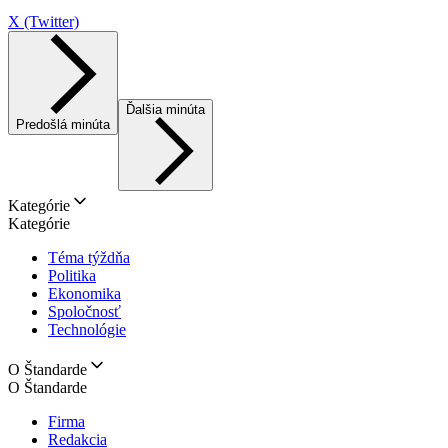
X (Twitter)
Ďalšia minúta
Predošlá minúta
Kategórie
Kategórie
Téma týždňa
Politika
Ekonomika
Spoločnosť
Technológie
O Štandarde
O Štandarde
Firma
Redakcia