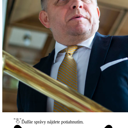
Ďalšie správy nájdete potiahnutím.