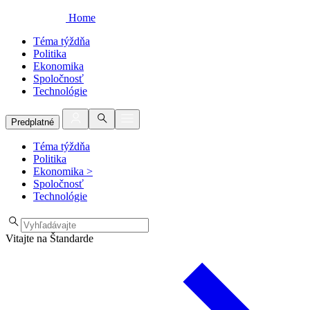
Home
Téma týždňa
Politika
Ekonomika
Spoločnosť
Technológie
Predplatné
Téma týždňa
Politika
Ekonomika
>
Spoločnosť
Technológie
Vitajte na Štandarde