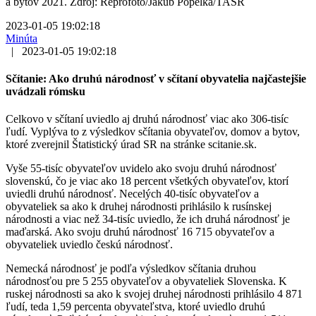
a bytov 2021. Zdroj: Reprofoto/Jakub Popelka/TASR
2023-01-05 19:02:18
Minúta
|
2023-01-05 19:02:18
Sčítanie: Ako druhú národnosť v sčítaní obyvatelia najčastejšie
uvádzali rómsku
Celkovo v sčítaní uviedlo aj druhú národnosť viac ako 306-tisíc
ľudí. Vyplýva to z výsledkov sčítania obyvateľov, domov a bytov,
ktoré zverejnil Štatistický úrad SR na stránke scitanie.sk.
Vyše 55-tisíc obyvateľov uvidelo ako svoju druhú národnosť
slovenskú, čo je viac ako 18 percent všetkých obyvateľov, ktorí
uviedli druhú národnosť. Necelých 40-tisíc obyvateľov a
obyvateliek sa ako k druhej národnosti prihlásilo k rusínskej
národnosti a viac než 34-tisíc uviedlo, že ich druhá národnosť je
maďarská. Ako svoju druhú národnosť 16 715 obyvateľov a
obyvateliek uviedlo českú národnosť.
Nemecká národnosť je podľa výsledkov sčítania druhou
národnosťou pre 5 255 obyvateľov a obyvateliek Slovenska. K
ruskej národnosti sa ako k svojej druhej národnosti prihlásilo 4 871
ľudí, teda 1,59 percenta obyvateľstva, ktoré uviedlo druhú