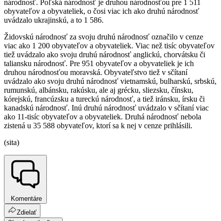
národnosť. Poľská národnosť je druhou národnosťou pre 1 511
obyvateľov a obyvateliek, o čosi viac ich ako druhú národnosť
uvádzalo ukrajinskú, a to 1 586.
Židovskú národnosť za svoju druhú národnosť označilo v cenze
viac ako 1 200 obyvateľov a obyvateliek. Viac než tisíc obyvateľov
tiež uvádzalo ako svoju druhú národnosť anglickú, chorvátsku či
taliansku národnosť. Pre 951 obyvateľov a obyvateliek je ich
druhou národnosťou moravská. Obyvateľstvo tiež v sčítaní
uvádzalo ako svoju druhú národnosť vietnamskú, bulharskú, srbskú,
rumunskú, albánsku, rakúsku, ale aj grécku, sliezsku, čínsku,
kórejskú, francúzsku a tureckú národnosť, a tiež iránsku, írsku či
kanadskú národnosť. Inú druhú národnosť uvádzalo v sčítaní viac
ako 11-tisíc obyvateľov a obyvateliek. Druhá národnosť nebola
zistená u 35 588 obyvateľov, ktorí sa k nej v cenze prihlásili.
(sita)
Komentáre
Zdielať