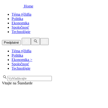
Home
Téma týždňa
Politika
Ekonomika
Spoločnosť
Technológie
Predplatné
Téma týždňa
Politika
Ekonomika
>
Spoločnosť
Technológie
Vitajte na Štandarde